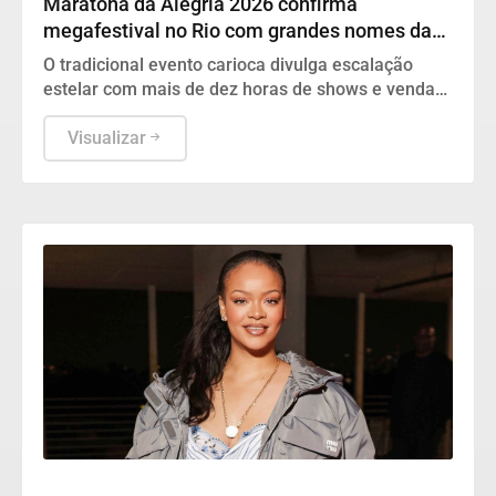
Maratona da Alegria 2026 confirma
megafestival no Rio com grandes nomes da
música
O tradicional evento carioca divulga escalação
estelar com mais de dez horas de shows e vendas
de ingressos programadas para iniciar na próxima
terça-feira.
Visualizar
Protagonistas