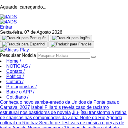
Aguarde, carregando...
Entrar
Sexta-feira, 07 de Agosto 2026
Pesquisar Notícia
Home
/
NOTÍCIAS
/
Contato
/
Política
/
Cultura
/
Protagonistas
/
Baixe o APP
/
Cotidiano
/
Conheça o novo samba-enredo da Unidos da Ponte para o
Carnaval 2027
Isabel Fillardis revela caso de racismo
estrutural nos bastidores de novela
Jiu-jítsu transforma a rotina
de crianças nas comunidades da Zona Norte do Rio
Agenda
cultural no Rio traz Seu Jorge, festivais de música e peças de
teatro
Agosto Negro comemora 15 anos de ações e debate