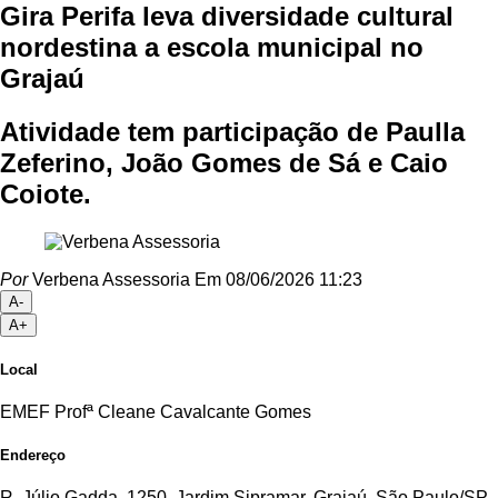
Gira Perifa leva diversidade cultural
nordestina a escola municipal no
Grajaú
Atividade tem participação de Paulla
Zeferino, João Gomes de Sá e Caio
Coiote.
Por
Verbena Assessoria
Em 08/06/2026 11:23
A-
A+
Local
EMEF Profª Cleane Cavalcante Gomes
Endereço
R. Júlio Gadda, 1250. Jardim Sipramar, Grajaú. São Paulo/SP.