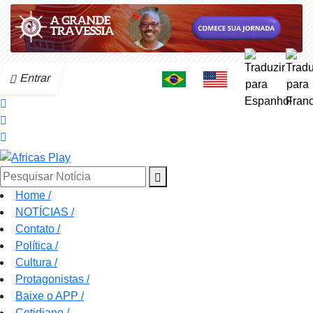
Entrar
Pesquisar Notícia
Home
/
NOTÍCIAS
/
Contato
/
Política
/
Cultura
/
Protagonistas
/
Baixe o APP
/
Cotidiano
/