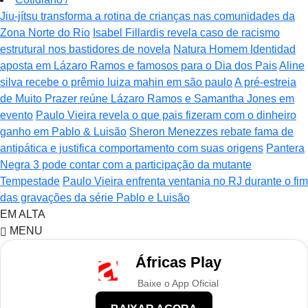
Jiu-jítsu transforma a rotina de crianças nas comunidades da
Zona Norte do Rio
Isabel Fillardis revela caso de racismo
estrutural nos bastidores de novela
Natura Homem Identidad
aposta em Lázaro Ramos e famosos para o Dia dos Pais
Aline
silva recebe o prêmio luiza mahin em são paulo
A pré-estreia
de Muito Prazer reúne Lázaro Ramos e Samantha Jones em
evento
Paulo Vieira revela o que pais fizeram com o dinheiro
ganho em Pablo & Luisão
Sheron Menezzes rebate fama de
antipática e justifica comportamento com suas origens
Pantera
Negra 3 pode contar com a participação da mutante
Tempestade
Paulo Vieira enfrenta ventania no RJ durante o fim
das gravações da série Pablo e Luisão
EM ALTA
MENU
Áfricas Play
Baixe o App Oficial