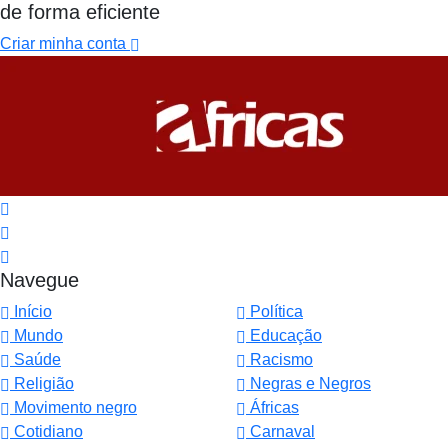
de forma eficiente
Criar minha conta
Navegue
Início
Política
Mundo
Educação
Saúde
Racismo
Religião
Negras e Negros
Movimento negro
Áfricas
Cotidiano
Carnaval