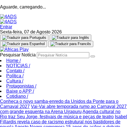
Aguarde, carregando...
Entrar
Sexta-feira, 07 de Agosto 2026
Pesquisar Notícia
Home
/
NOTÍCIAS
/
Contato
/
Política
/
Cultura
/
Protagonistas
/
Baixe o APP
/
Cotidiano
/
Conheça o novo samba-enredo da Unidos da Ponte para o
Carnaval 2027
Vai-Vai abre temporada rumo ao Carnaval 2027
com grande esquenta na Arena Uirapuru
Agenda cultural no
Rio traz Seu Jorge, festivais de música e peças de teatro
Isabel
Fillardis revela caso de racismo estrutural nos bastidores de
novela
Agosto Negro comemora 15 anos de ações e debate