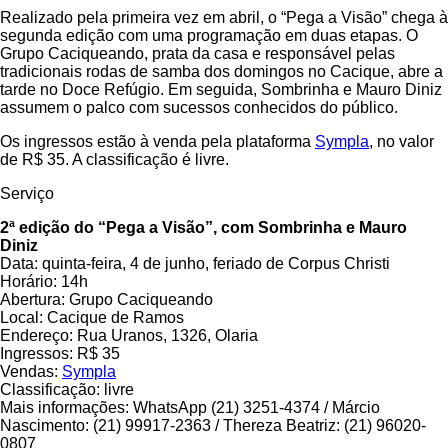
Realizado pela primeira vez em abril, o “Pega a Visão” chega à
segunda edição com uma programação em duas etapas. O
Grupo Caciqueando, prata da casa e responsável pelas
tradicionais rodas de samba dos domingos no Cacique, abre a
tarde no Doce Refúgio. Em seguida, Sombrinha e Mauro Diniz
assumem o palco com sucessos conhecidos do público.
Os ingressos estão à venda pela plataforma
Sympla
, no valor
de R$ 35. A classificação é livre.
Serviço
2ª edição do “Pega a Visão”, com Sombrinha e Mauro
Diniz
Data: quinta-feira, 4 de junho, feriado de Corpus Christi
Horário: 14h
Abertura: Grupo Caciqueando
Local: Cacique de Ramos
Endereço: Rua Uranos, 1326, Olaria
Ingressos: R$ 35
Vendas:
Sympla
Classificação: livre
Mais informações: WhatsApp (21) 3251-4374 / Márcio
Nascimento: (21) 99917-2363 / Thereza Beatriz: (21) 96020-
0807