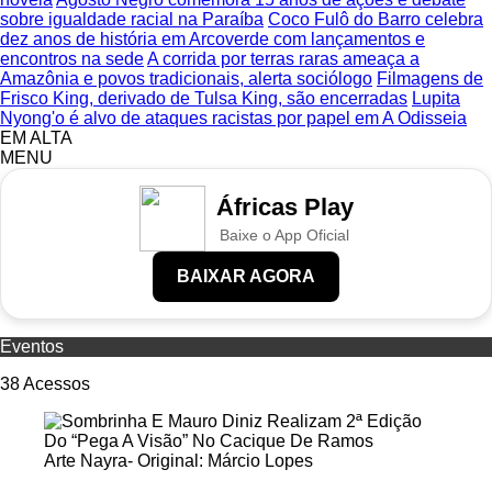
sobre igualdade racial na Paraíba
Coco Fulô do Barro celebra
dez anos de história em Arcoverde com lançamentos e
encontros na sede
A corrida por terras raras ameaça a
Amazônia e povos tradicionais, alerta sociólogo
Filmagens de
Frisco King, derivado de Tulsa King, são encerradas
Lupita
Nyong'o é alvo de ataques racistas por papel em A Odisseia
EM ALTA
MENU
Áfricas Play
Baixe o App Oficial
BAIXAR AGORA
Eventos
38
Acessos
Arte Nayra- Original: Márcio Lopes