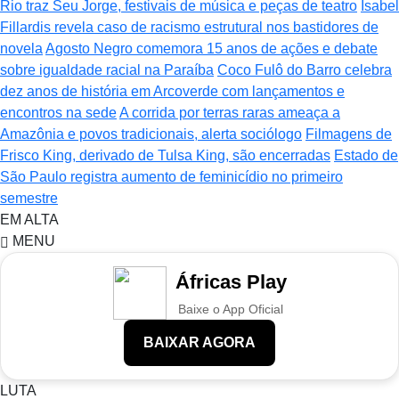
Rio traz Seu Jorge, festivais de música e peças de teatro
Isabel
Fillardis revela caso de racismo estrutural nos bastidores de
novela
Agosto Negro comemora 15 anos de ações e debate
sobre igualdade racial na Paraíba
Coco Fulô do Barro celebra
dez anos de história em Arcoverde com lançamentos e
encontros na sede
A corrida por terras raras ameaça a
Amazônia e povos tradicionais, alerta sociólogo
Filmagens de
Frisco King, derivado de Tulsa King, são encerradas
Estado de
São Paulo registra aumento de feminicídio no primeiro
semestre
EM ALTA
MENU
Áfricas Play
Baixe o App Oficial
BAIXAR AGORA
LUTA