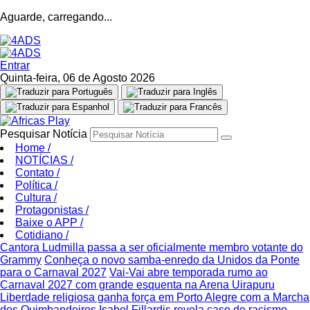
Aguarde, carregando...
Entrar
Quinta-feira, 06 de Agosto 2026
Pesquisar Notícia
Home
/
NOTÍCIAS
/
Contato
/
Política
/
Cultura
/
Protagonistas
/
Baixe o APP
/
Cotidiano
/
Cantora Ludmilla passa a ser oficialmente membro votante do
Grammy
Conheça o novo samba-enredo da Unidos da Ponte
para o Carnaval 2027
Vai-Vai abre temporada rumo ao
Carnaval 2027 com grande esquenta na Arena Uirapuru
Liberdade religiosa ganha força em Porto Alegre com a Marcha
dos Quimbandeiros
Isabel Fillardis revela caso de racismo