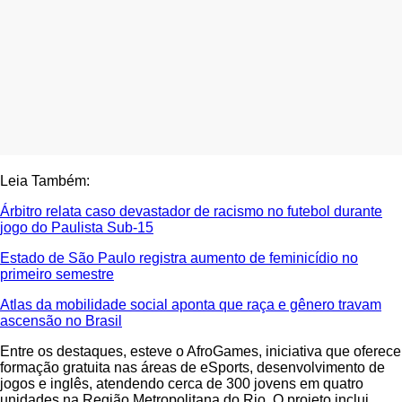
Leia Também:
Árbitro relata caso devastador de racismo no futebol durante
jogo do Paulista Sub-15
Estado de São Paulo registra aumento de feminicídio no
primeiro semestre
Atlas da mobilidade social aponta que raça e gênero travam
ascensão no Brasil
Entre os destaques, esteve o AfroGames, iniciativa que oferece
formação gratuita nas áreas de eSports, desenvolvimento de
jogos e inglês, atendendo cerca de 300 jovens em quatro
unidades na Região Metropolitana do Rio. O projeto inclui