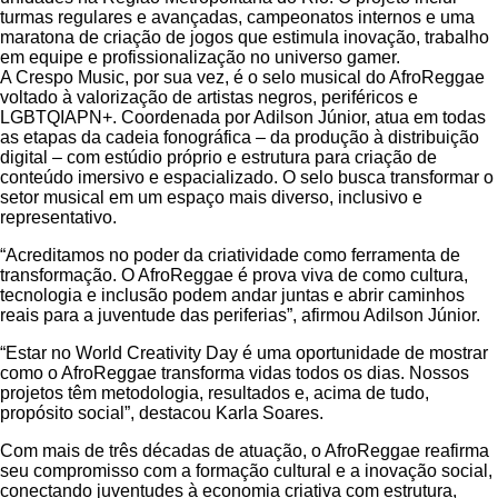
turmas regulares e avançadas, campeonatos internos e uma
maratona de criação de jogos que estimula inovação, trabalho
em equipe e profissionalização no universo gamer.
A Crespo Music, por sua vez, é o selo musical do AfroReggae
voltado à valorização de artistas negros, periféricos e
LGBTQIAPN+. Coordenada por Adilson Júnior, atua em todas
as etapas da cadeia fonográfica – da produção à distribuição
digital – com estúdio próprio e estrutura para criação de
conteúdo imersivo e espacializado. O selo busca transformar o
setor musical em um espaço mais diverso, inclusivo e
representativo.
“Acreditamos no poder da criatividade como ferramenta de
transformação. O AfroReggae é prova viva de como cultura,
tecnologia e inclusão podem andar juntas e abrir caminhos
reais para a juventude das periferias”, afirmou Adilson Júnior.
“Estar no World Creativity Day é uma oportunidade de mostrar
como o AfroReggae transforma vidas todos os dias. Nossos
projetos têm metodologia, resultados e, acima de tudo,
propósito social”, destacou Karla Soares.
Com mais de três décadas de atuação, o AfroReggae reafirma
seu compromisso com a formação cultural e a inovação social,
conectando juventudes à economia criativa com estrutura,