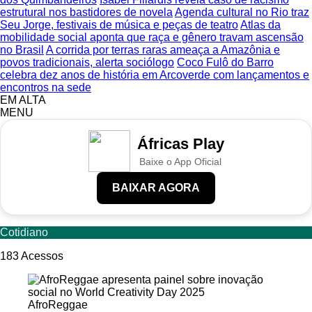
estrutural nos bastidores de novela
Agenda cultural no Rio traz
Seu Jorge, festivais de música e peças de teatro
Atlas da
mobilidade social aponta que raça e gênero travam ascensão
no Brasil
A corrida por terras raras ameaça a Amazônia e
povos tradicionais, alerta sociólogo
Coco Fulô do Barro
celebra dez anos de história em Arcoverde com lançamentos e
encontros na sede
EM ALTA
MENU
Áfricas Play
Baixe o App Oficial
BAIXAR AGORA
Cotidiano
183
Acessos
AfroReggae