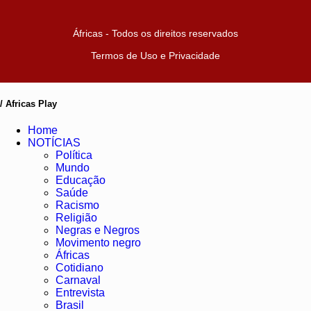
Áfricas - Todos os direitos reservados
Termos de Uso e Privacidade
/ Africas Play
Home
NOTÍCIAS
Política
Mundo
Educação
Saúde
Racismo
Religião
Negras e Negros
Movimento negro
Áfricas
Cotidiano
Carnaval
Entrevista
Brasil