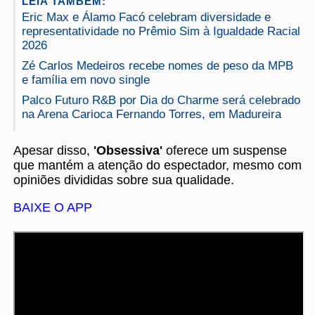
LEIA TAMBÉM:
Eric Max e Álamo Facó celebram diversidade e
representatividade no Prêmio Sim à Igualdade Racial
2026
Zé Carlos Medeiros recebe nomes de peso da MPB
e família em novo single
Palco Futuro R&B por Dia do Charme será celebrado
na Arena Carioca Fernando Torres, em Madureira
Apesar disso,
'Obsessiva'
oferece um suspense
que mantém a atenção do espectador, mesmo com
opiniões divididas sobre sua qualidade.
BAIXE O APP