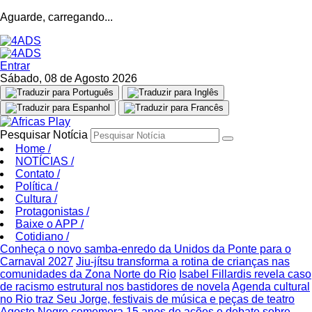
Aguarde, carregando...
Entrar
Sábado, 08 de Agosto 2026
Pesquisar Notícia
Home
/
NOTÍCIAS
/
Contato
/
Política
/
Cultura
/
Protagonistas
/
Baixe o APP
/
Cotidiano
/
Conheça o novo samba-enredo da Unidos da Ponte para o
Carnaval 2027
Jiu-jítsu transforma a rotina de crianças nas
comunidades da Zona Norte do Rio
Isabel Fillardis revela caso
de racismo estrutural nos bastidores de novela
Agenda cultural
no Rio traz Seu Jorge, festivais de música e peças de teatro
Agosto Negro comemora 15 anos de ações e debate sobre