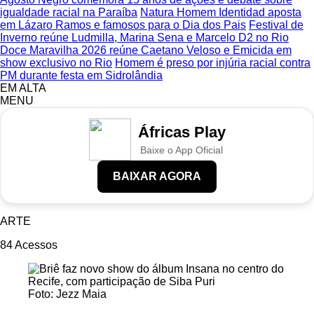
igualdade racial na Paraíba
Natura Homem Identidad aposta
em Lázaro Ramos e famosos para o Dia dos Pais
Festival de
Inverno reúne Ludmilla, Marina Sena e Marcelo D2 no Rio
Doce Maravilha 2026 reúne Caetano Veloso e Emicida em
show exclusivo no Rio
Homem é preso por injúria racial contra
PM durante festa em Sidrolândia
EM ALTA
MENU
Áfricas Play
Baixe o App Oficial
BAIXAR AGORA
ARTE
84
Acessos
Foto: Jezz Maia