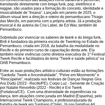
transitando diretamente com brega funk, pop, eletrônico e
reggae, são usados para a formação do conceito, identidade e
musicalidade de “Insana”. Lançado em janeiro de 2025, o
álbum visual tem a direção e roteiro do pernambucano Thiago
das Mercês, em parceria com a própria artista. Já a produção
musical é da autoria da Cria Label, de Ed Wav, também de
Pernambuco.
Sobretudo por vivenciar os saberes de twerk e do brega funk,
Briê é fundadora da primeira escola de Twerking no Estado de
Pernambuco, criada em 2018, da batalha da modalidade no
Recife e do primeiro curso de capacitação desta arte. Ela
também reúne vivências como diretora executiva do 1º Festival
Twerk Recife e facilitadora do tema “Twerk e saúde pélvica” na
OAB Pernambuco.
Entre as suas produções artístico-culturais estão as formações
“Sankofa: Twerk e Ancestralidade”, “Pelve em Movimento” e
“Reocúpelve”, realizada nos festivais de Danças Negras Gira
Ara Dúdú (2023 - Recife/PE), Corpo Luz - Semente de Criação
por Natalie Revorêdo (2022 - Recife) e Eni Twerk
(Fortaleza/CE). Com uma diversidade de experiências na
dança, tem atuações como jurada em Madrid (Espanha), pelo
Internacional Twerk Champions, e professora/jurada da
batalha de twerk em Santiago (Chile). Já nas batalhas All