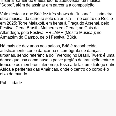
“Insana” cantando e atuando no audiovisual da música
“Sopro”, além de assinar em parceria a composição.
Vale destacar que Briê fez três shows do "Insana" — primeira
obra musical da carreira solo da artista — no centro do Recife
em 2025: Torre Malakoff, em frente à Praça do Arsenal, pelo
Festival Cena Brasil - Mulheres em Cena!; no Cais da
Alfândega, pelo Festival PREAMP (Mostra Musical); no
Armazém do Campo, pelo I Festival Búkà.
Há mais de dez anos nos palcos, Briê é reconhecida
artisticamente como dançarina e coreógrafa de danças
urbanas, sendo referência do Twerking no Brasil. Twerk é uma
dança que usa como base a pelve (região de transição entre o
tronco e os membros inferiores). Essa arte faz um diálogo entre
África e periferias das Américas, onde o centro do corpo é o
eixo do mundo.
Publicidade