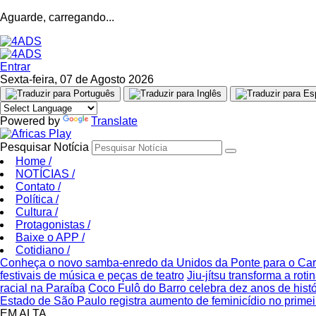
Aguarde, carregando...
Entrar
Sexta-feira, 07 de Agosto 2026
Powered by
Translate
Pesquisar Notícia
Home
/
NOTÍCIAS
/
Contato
/
Política
/
Cultura
/
Protagonistas
/
Baixe o APP
/
Cotidiano
/
Conheça o novo samba-enredo da Unidos da Ponte para o Ca
festivais de música e peças de teatro
Jiu-jítsu transforma a ro
racial na Paraíba
Coco Fulô do Barro celebra dez anos de his
Estado de São Paulo registra aumento de feminicídio no prime
EM ALTA