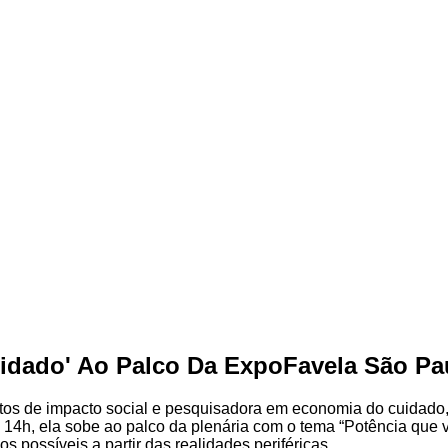
idado' Ao Palco Da ExpoFavela São Pa
jetos de impacto social e pesquisadora em economia do cuidado
às 14h, ela sobe ao palco da plenária com o tema “Potência que v
 possíveis a partir das realidades periféricas.