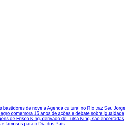
os bastidores de novela
Agenda cultural no Rio traz Seu Jorge,
egro comemora 15 anos de ações e debate sobre igualdade
ens de Frisco King, derivado de Tulsa King, são encerradas
e famosos para o Dia dos Pais