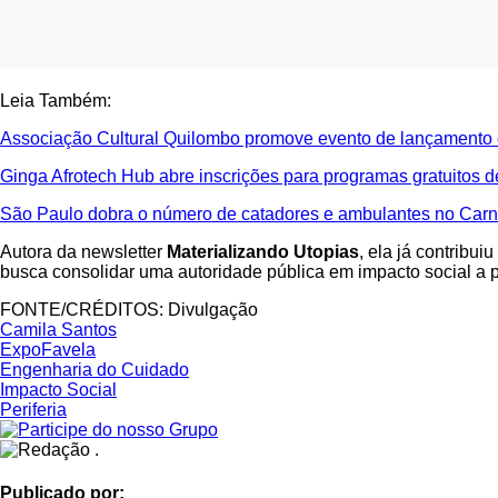
Leia Também:
Associação Cultural Quilombo promove evento de lançamento 
Ginga Afrotech Hub abre inscrições para programas gratuitos 
São Paulo dobra o número de catadores e ambulantes no Car
Autora da newsletter
Materializando Utopias
, ela já contrib
busca consolidar uma autoridade pública em impacto social a pa
FONTE/CRÉDITOS:
Divulgação
Camila Santos
ExpoFavela
Engenharia do Cuidado
Impacto Social
Periferia
Publicado por: