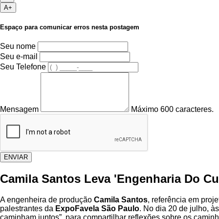
A+
Espaço para comunicar erros nesta postagem
Seu nome
Seu e-mail
Seu Telefone
Mensagem
Máximo 600 caracteres.
ENVIAR
Camila Santos Leva 'Engenharia Do Cu
A engenheira de produção
Camila Santos
, referência em pro
palestrantes da
ExpoFavela São Paulo
. No dia 20 de julho, 
caminham juntos”, para compartilhar reflexões sobre os caminhos