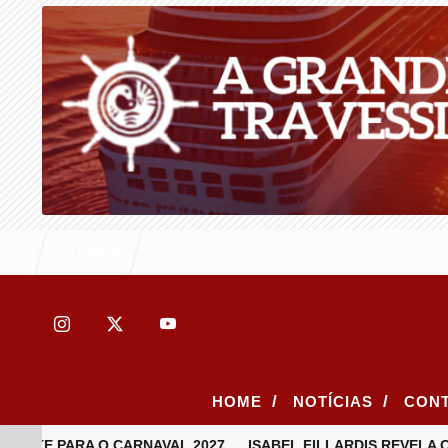
Entrar
/
/
HOME
NOTÍCIAS
CON
E PARA O CARNAVAL 2027
ISABEL FILLARDIS REVELA CASO