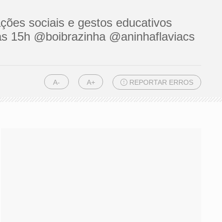
ações sociais e gestos educativos
 às 15h @boibrazinha @aninhaflaviacs
A-
A+
REPORTAR ERROS