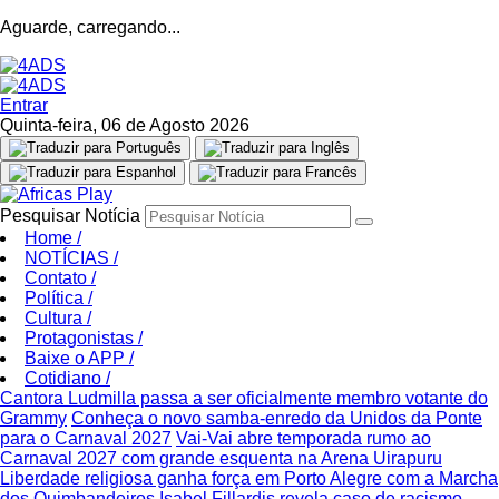
Aguarde, carregando...
Entrar
Quinta-feira, 06 de Agosto 2026
Pesquisar Notícia
Home
/
NOTÍCIAS
/
Contato
/
Política
/
Cultura
/
Protagonistas
/
Baixe o APP
/
Cotidiano
/
Cantora Ludmilla passa a ser oficialmente membro votante do
Grammy
Conheça o novo samba-enredo da Unidos da Ponte
para o Carnaval 2027
Vai-Vai abre temporada rumo ao
Carnaval 2027 com grande esquenta na Arena Uirapuru
Liberdade religiosa ganha força em Porto Alegre com a Marcha
dos Quimbandeiros
Isabel Fillardis revela caso de racismo