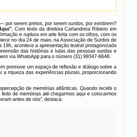
— por serem pretos, por serem surdos, por existirem?
Aqui”.
Com texto da diretora Carlandreia Ribeiro em
irmação e ruptura em arte feita com os olhos, com os
ntece no dia 24 de maio, na Associação de Surdos de
s 19h, acontece a apresentação teatral protagonizada
reensão das histórias e lutas das pessoas surdas e
ero via WhatsApp para o número (31) 99347-6648.
bém promove um espaço de reflexão e diálogo sobre a
r a riqueza das experiências plurais, proporcionando
mopercepção de memórias atlânticas. Quando recebi o
luxo feito de memórias até chegarmos aqui e colocarmos
vieram antes de nós”, destaca.