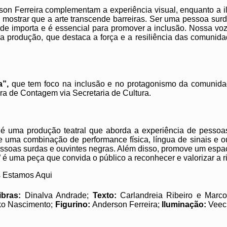
rson Ferreira complementam a experiência visual, enquanto a 
 mostrar que a arte transcende barreiras. Ser uma pessoa surd
idade importa e é essencial para promover a inclusão. Nossa v
sa produção, que destaca a força e a resiliência das comunida
a”,
que
tem foco na inclusão e no protagonismo da comunidad
ura de Contagem via Secretaria de Cultura.
 é uma produção teatral que aborda a experiência de pessoas
de uma combinação de performance física, língua de sinais e o
pessoas surdas e ouvintes negras. Além disso, promove um espaç
” é uma peça que convida o público a reconhecer e valorizar a r
s Estamos Aqui
ibras:
Dinalva Andrade;
Texto:
Carlandreia Ribeiro e Marc
ko Nascimento;
Figurino:
Anderson Ferreira;
Iluminação:
Veec