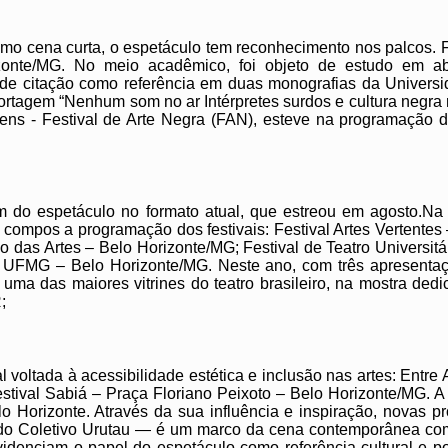
o cena curta, o espetáculo tem reconhecimento nos palcos. F
nte/MG. No meio acadêmico, foi objeto de estudo em abord
és de citação como referência em duas monografias da Univer
ortagem “Nenhum som no ar Intérpretes surdos e cultura negra 
agens - Festival de Arte Negra (FAN), esteve na programação
em do espetáculo no formato atual, que estreou em agosto.Na
ompos a programação dos festivais: Festival Artes Vertentes
io das Artes – Belo Horizonte/MG; Festival de Teatro Univers
o UFMG – Belo Horizonte/MG. Neste ano, com três apresenta
a das maiores vitrines do teatro brasileiro, na mostra dedica
R;
voltada à acessibilidade estética e inclusão nas artes: Entre 
stival Sabiá – Praça Floriano Peixoto – Belo Horizonte/MG. A
o Horizonte. Através da sua influência e inspiração, novas p
 Coletivo Urutau — é um marco da cena contemporânea com p
enciam o papel do espetáculo como referência cultural e polí