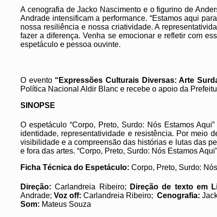
A cenografia de Jacko Nascimento e o figurino de Ande
Andrade intensificam a performance. “Estamos aqui para
nossa resiliência e nossa criatividade. A representativ
fazer a diferença. Venha se emocionar e refletir com es
espetáculo e pessoa ouvinte.
O evento
“Expressões Culturais Diversas: Arte Surd
Política Nacional Aldir Blanc e recebe o apoio da Prefeit
SINOPSE
O espetáculo “Corpo, Preto, Surdo: Nós Estamos Aqui”
identidade, representatividade e resistência. Por meio 
visibilidade e a compreensão das histórias e lutas das 
e fora das artes. “Corpo, Preto, Surdo: Nós Estamos Aqui
Ficha Técnica do Espetáculo:
Corpo, Preto, Surdo: Nó
Direção:
Carlandreia Ribeiro;
Direção de texto em L
Andrade;
Voz off:
Carlandreia Ribeiro;
Cenografia:
Jac
Som:
Mateus Souza