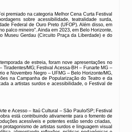
oi premiado na categoria Melhor Cena Curta Festival
agens sobre acessibilidade, teatralidade surda,
sidade Federal de Ouro Preto (UFOP). Além disso, em
no palco mineiro”. Ainda em 2023, em Belo Horizonte,
 do Museu Gerdau (Circuito Praça da Liberdade) e do
 temporada de estreia, foram nove apresentações no
 – Tiradentes/MG; Festival Acessa-BH – Funarte MG –
itário e Novembro Negro – UFMG – Belo Horizonte/MG,
ções na Campanha de Popularização do Teatro e da
da a artistas surdos e acessibilidade, o Festival de
Arte e Acesso – Itaú Cultural – São Paulo/SP; Festival
 obra está contribuindo ativamente para o fomento de
roduções acessíveis e potentes estão sendo criadas,
rotagonismo de artistas surdos e linguagem visual
tica, alimentando reflexões, práticas pedagógicas e