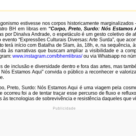
agonismo estivesse nos corpos historicamente marginalizados 
eatro BH em libras em
“Corpo, Preto, Surdo: Nós Estamos 
s por Dinalva Andrade, o espetáculo é um gesto coletivo de af
 evento “Expressões Culturais Diversas: Arte Surda”, que aco
 terá início com Batalha de Slam, às, 18h, e, na sequência, à
da às narrativas que buscam ampliar a visibilidade e a comp
agram:
www.instagram.com/bhemlibras/
ou via Whatsapp no núm
s de inclusão e diversidade dentro e fora das artes, mas tam
: Nós Estamos Aqui” convida o público a reconhecer e valoriza
te.
Corpo, Preto, Surdo: Nós Estamos Aqui é uma viagem pela cos
 me ocorreu foi a de tentar traçar esse percurso de fluxo e ref
as às tecnologias de sobrevivência e resistência daqueles que 
Publicidade