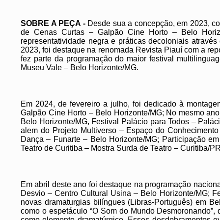
SOBRE A PEÇA -
Desde sua a concepção, em 2023, com
de Cenas Curtas – Galpão Cine Horto – Belo Horizo
representatividade negra e práticas decoloniais atrav
2023, foi destaque na renomada Revista Piauí com a rep
fez parte da programação do maior festival multilingu
Museu Vale – Belo Horizonte/MG.
Em 2024, de fevereiro a julho, foi dedicado à montag
Galpão Cine Horto – Belo Horizonte/MG; No mesmo ano c
Belo Horizonte/MG, Festival Palácio para Todos – Palác
alem do Projeto Multiverso – Espaço do Conheciment
Dança – Funarte – Belo Horizonte/MG; Participação em um
Teatro de Curitiba – Mostra Surda de Teatro – Curitiba/P
Em abril deste ano foi destaque na programação nacional 
Desvio – Centro Cultural Usina – Belo Horizonte/MG; Fe
novas dramaturgias bilíngues (Libras-Português) em Bel
como o espetáculo “O Som do Mundo Desmoronando”, do
como elemento dramatúrgico. Esses desdobramentos evid