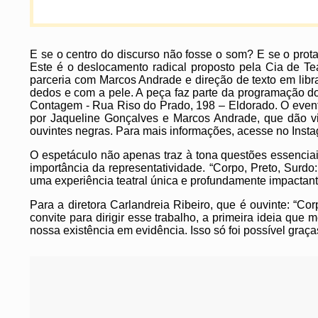
E se o centro do discurso não fosse o som? E se o prot
Este é o deslocamento radical proposto pela Cia de T
parceria com Marcos Andrade e direção de texto em libra
dedos e com a pele. A peça faz parte da programação do
Contagem - Rua Riso do Prado, 198 – Eldorado. O evento
por Jaqueline Gonçalves e Marcos Andrade, que dão vi
ouvintes negras. Para mais informações, acesse no Inst
O espetáculo não apenas traz à tona questões essenciai
importância da representatividade. “Corpo, Preto, Surdo
uma experiência teatral única e profundamente impactan
Para a diretora Carlandreia Ribeiro, que é ouvinte: “
convite para dirigir esse trabalho, a primeira ideia que
nossa existência em evidência. Isso só foi possível graç