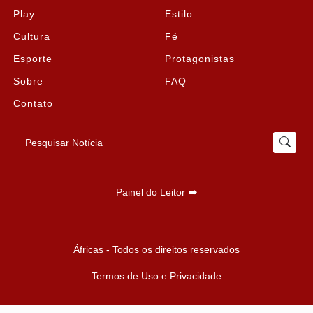
Play
Estilo
Cultura
Fé
Esporte
Protagonistas
Sobre
FAQ
Contato
Pesquisar Notícia
Painel do Leitor
Termos de Uso e Privacidade
Áfricas - Todos os direitos reservados
Esse site utiliza cookies para melhorar sua experiência
de navegação. Ao continuar o acesso, entendemos
Termos de Uso e Privacidade
que você concorda com nossos Termos de Uso e
Privacidade.