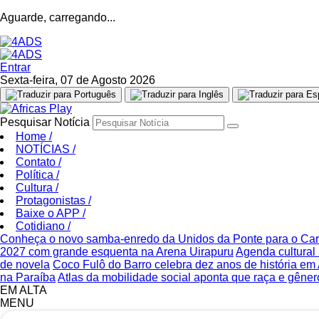
Aguarde, carregando...
Entrar
Sexta-feira, 07 de Agosto 2026
Pesquisar Notícia
Home
/
NOTÍCIAS
/
Contato
/
Política
/
Cultura
/
Protagonistas
/
Baixe o APP
/
Cotidiano
/
Conheça o novo samba-enredo da Unidos da Ponte para o Ca
2027 com grande esquenta na Arena Uirapuru
Agenda cultural 
de novela
Coco Fulô do Barro celebra dez anos de história e
na Paraíba
Atlas da mobilidade social aponta que raça e gêner
EM ALTA
MENU