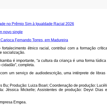
dade no Prêmio Sim à Igualdade Racial 2026
m novo single
 Carioca Fernando Torres, em Madureira
rtalecimento étnico racial, contribui com a formação crítica 
 e socialização.
amba é importante, “a cultura da criança é uma forma lúdica 
o cidadão”, completa.
rá com um serviço de audiodescrição, uma intérprete de libr
s Bu; Produção: Luiza Boari; Coordenação de produção: Lucélia B
da: Jéssica Mickelle; Assistentes de produção: Deyvi Dias 
a empresa Emgea.