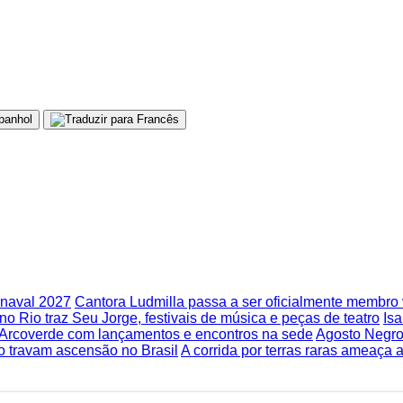
rnaval 2027
Cantora Ludmilla passa a ser oficialmente membr
no Rio traz Seu Jorge, festivais de música e peças de teatro
Isa
m Arcoverde com lançamentos e encontros na sede
Agosto Negro
o travam ascensão no Brasil
A corrida por terras raras ameaça 