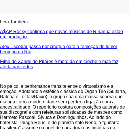
Leia Também:
A$AP Rocky confirma que novas músicas de Rihanna estão
em produção
Alex Escobar passa por cirurgia para a remoção de tumor
benigno no Rio
Filha de Xande de Pilares é mordida em creche e mãe faz
alerta nas redes
No palco, a performance transita entre o virtuosismo e a
emoção. Adotando a estética clássica do Organ Trio (Guitarra,
Bateria e Teclas/Baixo), o grupo cria uma massa sonora que
dialoga com a modernidade sem perder a ligação com a
ancestralidade. O repertório costura composições autorais de
sua discografia com releituras sofisticadas de mestres como
Hermeto Pascoal, Sivuca e Dominguinhos. Ao lado do
baterista Thiago Reuel e do pianista Italo Neno, a "guitarra
brasileira" assume o papel de narradora das histórias do