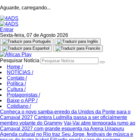
Aguarde, carregando...
Entrar
Sexta-feira, 07 de Agosto 2026
Pesquisar Notícia
Home
/
NOTÍCIAS
/
Contato
/
Política
/
Cultura
/
Protagonistas
/
Baixe o APP
/
Cotidiano
/
Conheça o novo samba-enredo da Unidos da Ponte para o
Carnaval 2027
Cantora Ludmilla passa a ser oficialmente
membro votante do Grammy
Vai-Vai abre temporada rumo ao
Carnaval 2027 com grande esquenta na Arena Uirapuru
Agenda cultural no Rio traz Seu Jorge, festivais de música e
peças de teatro
Isabel Fillardis revela caso de racismo