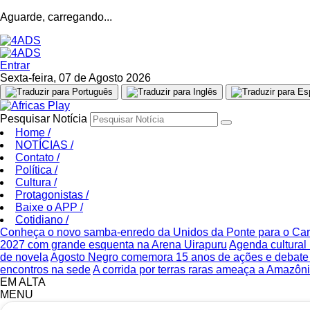
Aguarde, carregando...
Entrar
Sexta-feira, 07 de Agosto 2026
Pesquisar Notícia
Home
/
NOTÍCIAS
/
Contato
/
Política
/
Cultura
/
Protagonistas
/
Baixe o APP
/
Cotidiano
/
Conheça o novo samba-enredo da Unidos da Ponte para o Ca
2027 com grande esquenta na Arena Uirapuru
Agenda cultural 
de novela
Agosto Negro comemora 15 anos de ações e debate s
encontros na sede
A corrida por terras raras ameaça a Amazônia
EM ALTA
MENU