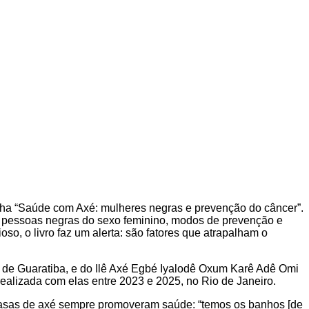
ilha “Saúde com Axé: mulheres negras e prevenção do câncer”.
ntre pessoas negras do sexo feminino, modos de prevenção e
so, o livro faz um alerta: são fatores que atrapalham o
a de Guaratiba, e do Ilê Axé Egbé Iyalodê Oxum Karê Adê Omi
ealizada com elas entre 2023 e 2025, no Rio de Janeiro.
 casas de axé sempre promoveram saúde: “temos os banhos [de