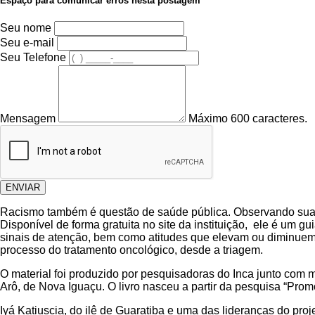
Espaço para comunicar erros nesta postagem
Seu nome
Seu e-mail
Seu Telefone
Mensagem
Máximo 600 caracteres.
ENVIAR
Racismo também é questão de saúde pública. Observando sua in
Disponível de forma gratuita no site da instituição, ele é um 
sinais de atenção, bem como atitudes que elevam ou diminuem os
processo do tratamento oncológico, desde a triagem.
O material foi produzido por pesquisadoras do Inca junto com 
Arô, de Nova Iguaçu. O livro nasceu a partir da pesquisa “Pr
Iyá Katiuscia, do ilê de Guaratiba e uma das lideranças do p