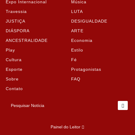
Expo Internacional
Música
Travessia
LUTA
JUSTIÇA
DESIGUALDADE
DIÁSPORA
ARTE
ANCESTRALIDADE
Economia
Play
Estilo
Cultura
Fé
Esporte
Protagonistas
Sobre
FAQ
Contato
Pesquisar Notícia
Termos de Uso e Privacidade
Esse site utiliza cookies para melhorar sua experiência
Painel do Leitor
de navegação. Ao continuar o acesso, entendemos