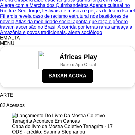
Alegre com a Marcha dos Quimbandeiros
Agenda cultural no
Rio traz Seu Jorge, festivais de música e peças de teatro
Isabel
Fillardis revela caso de racismo estrutural nos bastidores de
novela
Atlas da mobilidade social aponta que raça e gênero
travam ascensão no Brasil
A corrida por terras raras ameaça a
Amazônia e povos tradicionais, alerta sociólogo
EM ALTA
MENU
Áfricas Play
Baixe o App Oficial
BAIXAR AGORA
ARTE
82
Acessos
Capa do livro da Mostra Coletivo Terragrita - 17
ODS - crédito: Sabrina Stephanou