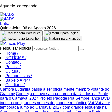
Aguarde, carregando...
Entrar
Quinta-feira, 06 de Agosto 2026
Pesquisar Notícia
Home
/
NOTÍCIAS
/
Contato
/
Política
/
Cultura
/
Protagonistas
/
Baixe o APP
/
Cotidiano
/
Cantora Ludmilla passa a ser oficialmente membro votante do
Grammy
Conheça o novo samba-enredo da Unidos da Ponte
para o Carnaval 2027
Projeto Pagode Pra Sempre lança DVD
inédito com grandes nomes do pagode romântico
Vai-Vai abre
temporada rumo ao Carnaval 2027 com grande esquenta na
Arena Uirapuru
Liberdade religiosa ganha força em Porto