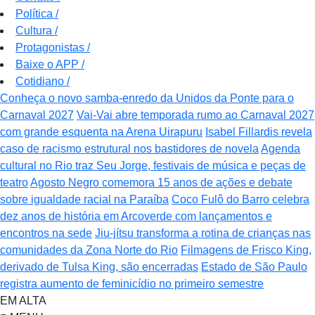
Política
/
Cultura
/
Protagonistas
/
Baixe o APP
/
Cotidiano
/
Conheça o novo samba-enredo da Unidos da Ponte para o
Carnaval 2027
Vai-Vai abre temporada rumo ao Carnaval 2027
com grande esquenta na Arena Uirapuru
Isabel Fillardis revela
caso de racismo estrutural nos bastidores de novela
Agenda
cultural no Rio traz Seu Jorge, festivais de música e peças de
teatro
Agosto Negro comemora 15 anos de ações e debate
sobre igualdade racial na Paraíba
Coco Fulô do Barro celebra
dez anos de história em Arcoverde com lançamentos e
encontros na sede
Jiu-jítsu transforma a rotina de crianças nas
comunidades da Zona Norte do Rio
Filmagens de Frisco King,
derivado de Tulsa King, são encerradas
Estado de São Paulo
registra aumento de feminicídio no primeiro semestre
EM ALTA