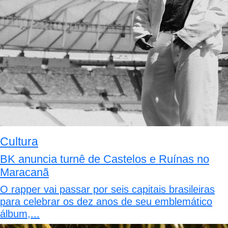
Cultura
BK anuncia turnê de Castelos e Ruínas no
Maracanã
O rapper vai passar por seis capitais brasileiras
para celebrar os dez anos de seu emblemático
álbum,...