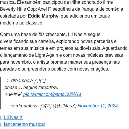
música. Ele também participou da trilha sonora do filme
Beverly Hills Cop: Axel F, sequência da franquia de comédia
estrelada por
Eddie Murphy
, que adicionou um toque
moderno ao clássico.
Com uma base de fãs crescente, Lil Nas X segue
diversificando sua carreira, explorando novas parcerias e
temas em sua música e em projetos audiovisuais. Aguardando
o lançamento de Light Again e com novas músicas previstas
para novembro, o artista promete manter sua presença nas
paradas e surpreender o público com novas criações.
☆ ‧dreamboy··‧̩̥˟͙冬˟͙‧̩̥l
phase 1. begins tomorrow.
✨💫🌟🌠
pic.twitter.com/psmo1z2W1a
— ☆ ‧dreamboy··‧̩̥˟͙冬˟͙‧̩̥l (@LilNasX)
November 11, 2024
Lil Nas X
lançamento musical