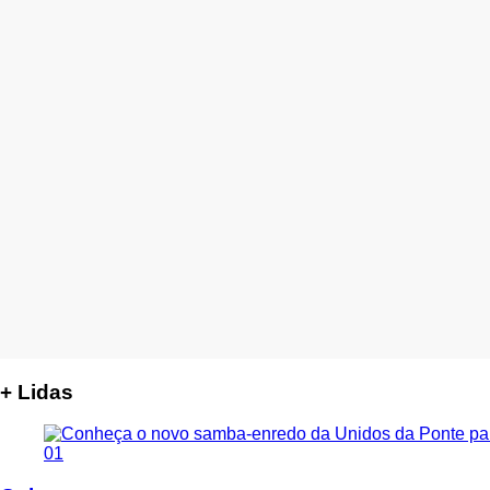
+ Lidas
01