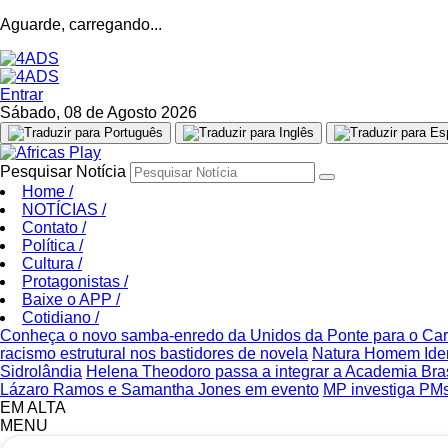
Aguarde, carregando...
Entrar
Sábado, 08 de Agosto 2026
Pesquisar Notícia
Home
/
NOTÍCIAS
/
Contato
/
Política
/
Cultura
/
Protagonistas
/
Baixe o APP
/
Cotidiano
/
Conheça o novo samba-enredo da Unidos da Ponte para o Ca
racismo estrutural nos bastidores de novela
Natura Homem Iden
Sidrolândia
Helena Theodoro passa a integrar a Academia Bras
Lázaro Ramos e Samantha Jones em evento
MP investiga PMs
EM ALTA
MENU