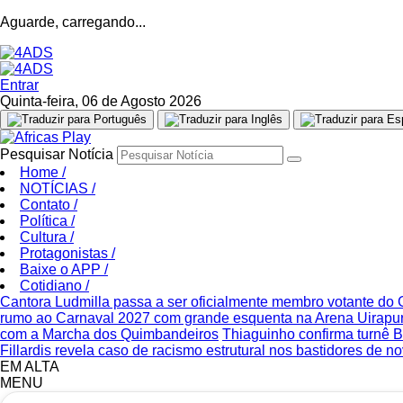
Aguarde, carregando...
Entrar
Quinta-feira, 06 de Agosto 2026
Pesquisar Notícia
Home
/
NOTÍCIAS
/
Contato
/
Política
/
Cultura
/
Protagonistas
/
Baixe o APP
/
Cotidiano
/
Cantora Ludmilla passa a ser oficialmente membro votante d
rumo ao Carnaval 2027 com grande esquenta na Arena Uirapu
com a Marcha dos Quimbandeiros
Thiaguinho confirma turnê
Fillardis revela caso de racismo estrutural nos bastidores de n
EM ALTA
MENU