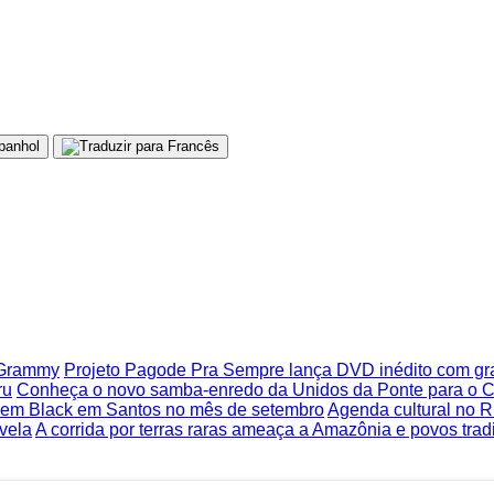
o Grammy
Projeto Pagode Pra Sempre lança DVD inédito com g
ru
Conheça o novo samba-enredo da Unidos da Ponte para o C
 Bem Black em Santos no mês de setembro
Agenda cultural no Ri
ovela
A corrida por terras raras ameaça a Amazônia e povos tradi