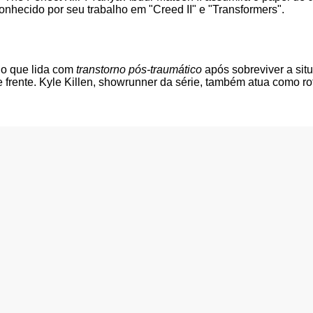
conhecido por seu trabalho em "Creed II" e "Transformers".
io que lida com
transtorno pós-traumático
após sobreviver a sit
rente. Kyle Killen, showrunner da série, também atua como rote