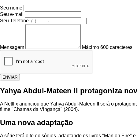
Seu nome
Seu e-mail
Seu Telefone
Mensagem
Máximo 600 caracteres.
ENVIAR
Yahya Abdul-Mateen II protagoniza nova
A Netflix anunciou que Yahya Abdul-Mateen II será o protagonis
filme "Chamas da Vingança" (2004).
Uma nova adaptação
A série terá oito episódios, adaptando os livros "Man on Fire"