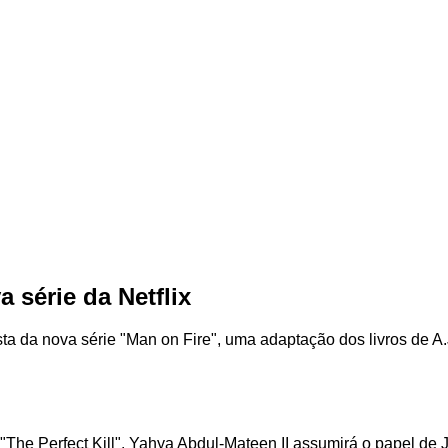
 série da Netflix
ta da nova série "Man on Fire", uma adaptação dos livros de A.
 e "The Perfect Kill". Yahya Abdul-Mateen II assumirá o papel d