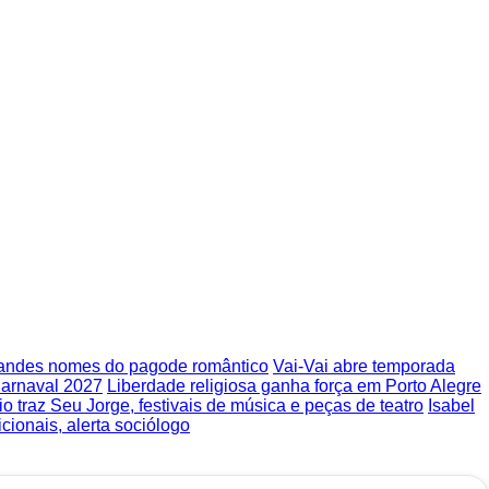
randes nomes do pagode romântico
Vai-Vai abre temporada
arnaval 2027
Liberdade religiosa ganha força em Porto Alegre
o traz Seu Jorge, festivais de música e peças de teatro
Isabel
cionais, alerta sociólogo