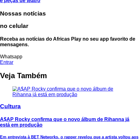
e peças de teatro
Nossas notícias
no celular
Receba as notícias do Africas Play no seu app favorito de
mensagens.
Whatsapp
Entrar
Veja Também
Cultura
A$AP Rocky confirma que o novo álbum de Rihanna já
está em produção
Em entrevista à BET Networks, o rapper revelou que a artista voltou aos