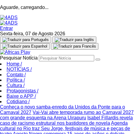
Aguarde, carregando...
Entrar
Sexta-feira, 07 de Agosto 2026
Pesquisar Notícia
Home
/
NOTÍCIAS
/
Contato
/
Política
/
Cultura
/
Protagonistas
/
Baixe o APP
/
Cotidiano
/
Conheça o novo samba-enredo da Unidos da Ponte para o
Carnaval 2027
Vai-Vai abre temporada rumo ao Carnaval 2027
com grande esquenta na Arena Uirapuru
Isabel Fillardis revela
caso de racismo estrutural nos bastidores de novela
Agenda
cultural no Rio traz Seu Jorge, festivais de música e peças de
teatro
Agosto Negro comemora 15 anos de ações e debate