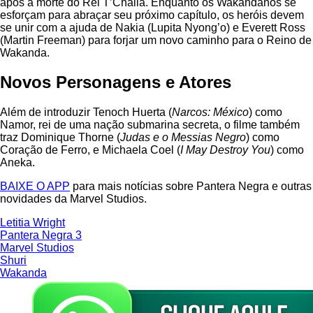
após a morte do Rei T’Challa. Enquanto os Wakandanos se
esforçam para abraçar seu próximo capítulo, os heróis devem
se unir com a ajuda de Nakia (Lupita Nyong’o) e Everett Ross
(Martin Freeman) para forjar um novo caminho para o Reino de
Wakanda.
Novos Personagens e Atores
Além de introduzir Tenoch Huerta (
Narcos: México
) como
Namor, rei de uma nação submarina secreta, o filme também
traz Dominique Thorne (
Judas e o Messias Negro
) como
Coração de Ferro, e Michaela Coel (
I May Destroy You
) como
Aneka.
BAIXE O APP
para mais notícias sobre Pantera Negra e outras
novidades da Marvel Studios.
Letitia Wright
Pantera Negra 3
Marvel Studios
Shuri
Wakanda