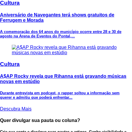
Cultura
Aniversário de Navegantes terá shows gratuitos de
Ferrugem e Morada
A comemoração dos 64 anos do município ocorre entre 28 e 30 de
agosto na Arena de Eventos do Pontal,...
Cultura
A$AP Rocky revela que Rihanna está gravando músicas
novas em estúdio
Durante entrevista em podcast, o rapper soltou a informação sem
querer e admitiu que poderá enfrentar...
Descubra Mais
Quer divulgar sua pauta ou coluna?
Crie sua conta e divulgue suas pautas e artigos. Ganhe visibilidade e