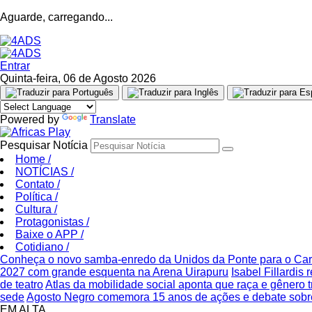
Aguarde, carregando...
Entrar
Quinta-feira, 06 de Agosto 2026
Powered by
Translate
Pesquisar Notícia
Home
/
NOTÍCIAS
/
Contato
/
Política
/
Cultura
/
Protagonistas
/
Baixe o APP
/
Cotidiano
/
Conheça o novo samba-enredo da Unidos da Ponte para o Ca
2027 com grande esquenta na Arena Uirapuru
Isabel Fillardis
de teatro
Atlas da mobilidade social aponta que raça e gênero 
sede
Agosto Negro comemora 15 anos de ações e debate sobre
EM ALTA