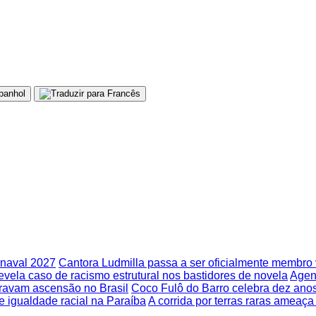
rnaval 2027
Cantora Ludmilla passa a ser oficialmente membr
 revela caso de racismo estrutural nos bastidores de novela
Agend
travam ascensão no Brasil
Coco Fulô do Barro celebra dez ano
 igualdade racial na Paraíba
A corrida por terras raras ameaça