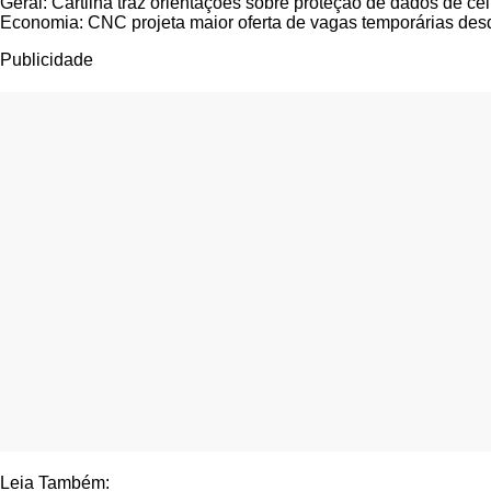
Geral: Cartilha traz orientações sobre proteção de dados de cel
Economia: CNC projeta maior oferta de vagas temporárias des
Publicidade
Leia Também: