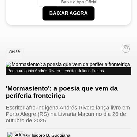
Baixe o App Oficial
BAIXAR AGORA
80
ARTE
Poeta uruguaio Andrés Rivero - crédito: Juliana Freitas
'Mormasiento': a poesia que vem da
periferia fronteiriça
Escritor afro-indígena Andrés Rivero lança livro em
Porto Alegre (RS) na Livraria Macun no dia 26 de
outubro de 2025
Por
Isidoro B. Guggiana