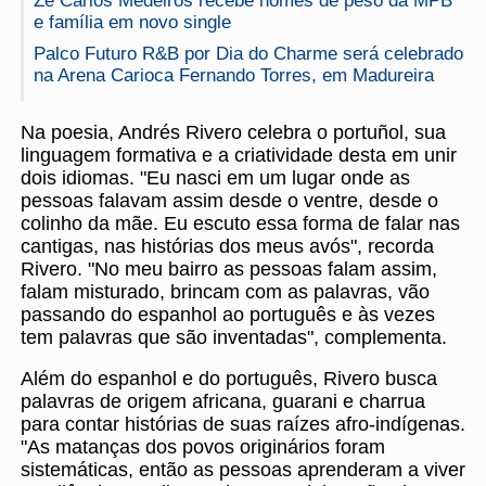
Zé Carlos Medeiros recebe nomes de peso da MPB
e família em novo single
Palco Futuro R&B por Dia do Charme será celebrado
na Arena Carioca Fernando Torres, em Madureira
Na poesia, Andrés Rivero celebra o portuñol, sua
linguagem formativa e a criatividade desta em unir
dois idiomas. "Eu nasci em um lugar onde as
pessoas falavam assim desde o ventre, desde o
colinho da mãe. Eu escuto essa forma de falar nas
cantigas, nas histórias dos meus avós", recorda
Rivero. "No meu bairro as pessoas falam assim,
falam misturado, brincam com as palavras, vão
passando do espanhol ao português e às vezes
tem palavras que são inventadas", complementa.
Além do espanhol e do português, Rivero busca
palavras de origem africana, guarani e charrua
para contar histórias de suas raízes afro-indígenas.
"As matanças dos povos originários foram
sistemáticas, então as pessoas aprenderam a viver