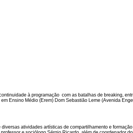
ontinuidade à programação com as batalhas de breaking, entr
ia em Ensino Médio (Erem) Dom Sebastião Leme (Avenida Engen
diversas atividades artísticas de compartilhamento e formação d
professor e sociólogo Sérgio Ricardo, além de coordenador do 