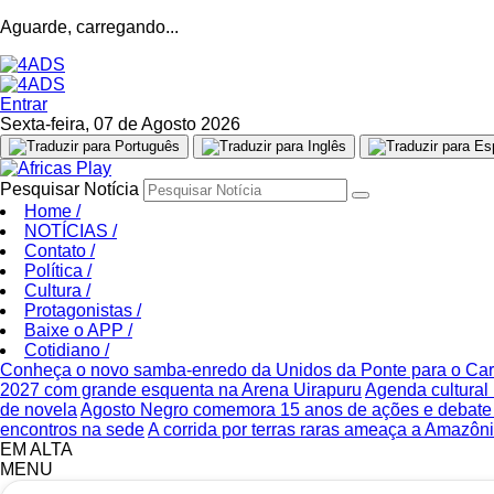
Aguarde, carregando...
Entrar
Sexta-feira, 07 de Agosto 2026
Pesquisar Notícia
Home
/
NOTÍCIAS
/
Contato
/
Política
/
Cultura
/
Protagonistas
/
Baixe o APP
/
Cotidiano
/
Conheça o novo samba-enredo da Unidos da Ponte para o Ca
2027 com grande esquenta na Arena Uirapuru
Agenda cultural 
de novela
Agosto Negro comemora 15 anos de ações e debate s
encontros na sede
A corrida por terras raras ameaça a Amazônia
EM ALTA
MENU