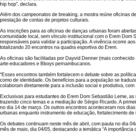
hip hop”, declara.
Além dos campeonatos de breaking, a mostra reúne oficinas de
prestação de contas de projetos culturais.
As inscrições para as oficinas de danças urbanas foram aberta
comunidade local, sem vínculo institucional com o Erem Dom
responsáveis para validar a participação. A vivência ocorre 
totalizando 20 encontros na quadra esportiva do Erem.
As oficinas são facilitadas por Dayvid Denner (mais conhecid
arte-educadores e Bboys pernambucanos.
“Esses encontros também fortalecem o debate sobre as política
como de identidade. Os benefícios para a população se traduz
colaboram diretamente para a inclusão social e produtiva, com 
Exclusivas para estudantes do Erem Dom Sebastião Leme, as r
trazendo cinco temas e a mediação de Sérgio Ricardo. A primei
no dia 14 de março. Os outros encontros aconteceram nos dias
urbanas enquanto instrumento de educação, fortalecimento de i
Os debates continuam neste mês de abril, com pauta no dia 04
mês de maio, dia 04/05, destacando a temática “A importância d