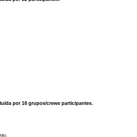
uída por 16 grupos/crews participantes.
PB)