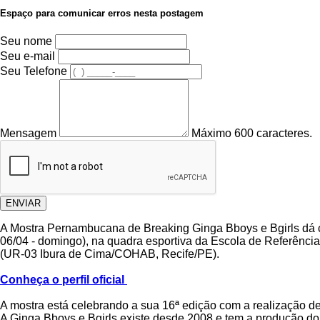
Espaço para comunicar erros nesta postagem
Seu nome
Seu e-mail
Seu Telefone
Mensagem
Máximo 600 caracteres.
ENVIAR
A Mostra Pernambucana de Breaking Ginga Bboys e Bgirls dá c
06/04 - domingo), na quadra esportiva da Escola de Referênc
(UR-03 Ibura de Cima/COHAB, Recife/PE).
Conheça o perfil oficial
A mostra está celebrando a sua 16ª edição com a realização de 
A Ginga Bboys e Bgirls existe desde 2008 e tem a produção do 