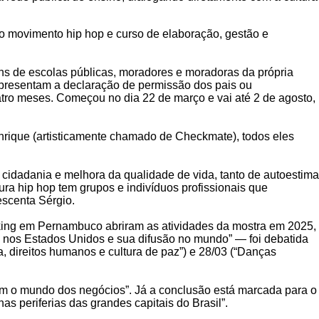
o movimento hip hop e curso de elaboração, gestão e
ens de escolas públicas, moradores e moradoras da própria
presentam a declaração de permissão dos pais ou
atro meses. Começou no dia 22 de março e vai até 2 de agosto,
nrique (artisticamente chamado de Checkmate), todos eles
 cidadania e melhora da qualidade de vida, tanto de autoestima
a hip hop tem grupos e indivíduos profissionais que
escenta Sérgio.
aking em Pernambuco abriram as atividades da mostra em 2025,
op nos Estados Unidos e sua difusão no mundo” — foi debatida
 direitos humanos e cultura de paz”) e 28/03 (“Danças
om o mundo dos negócios”. Já a conclusão está marcada para o
s periferias das grandes capitais do Brasil”.