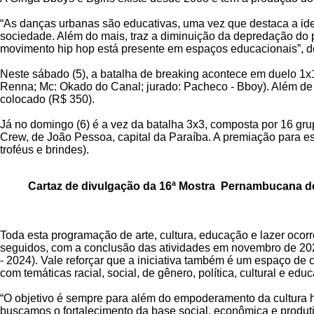
“As danças urbanas são educativas, uma vez que destaca a iden
sociedade. Além do mais, traz a diminuição da depredação do p
movimento hip hop está presente em espaços educacionais”, d
Neste sábado (5), a batalha de breaking acontece em duelo 1x1
Renna; Mc: Okado do Canal; jurado: Pacheco - Bboy). Além de t
colocado (R$ 350).
Já no domingo (6) é a vez da batalha 3x3, composta por 16 gru
Crew, de João Pessoa, capital da Paraíba. A premiação para este 
troféus e brindes).
Cartaz de divulgação da 16ª Mostra Pernambucana d
Toda esta programação de arte, cultura, educação e lazer oco
seguidos, com a conclusão das atividades em novembro de 2025.
- 2024). Vale reforçar que a iniciativa também é um espaço de 
com temáticas racial, social, de gênero, política, cultural e educ
“O objetivo é sempre para além do empoderamento da cultura hi
buscamos o fortalecimento da base social, econômica e produti