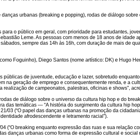
 danças urbanas (breaking e popping), rodas de diálogo sobre 
s para o público em geral, com prioridade para estudantes, jov
 Sebastião Leme. As pessoas com menos de 18 anos de idade a
aos sábados, sempre das 14h às 16h, com duração de mais de qu
o como Foguinho), Diego Santos (nome artístico: DK) e Hugo He
s públicas de juventude, educação e lazer, sobretudo enquanto
em na geração de emprego e consequentemente renda, e a cultur
a realização de campeonatos, palestras, oficinas e shows”, acr
odas de diálogo sobre o universo da cultura hip hop e do bre
ra das temáticas — “A história do surgimento da cultura hip h
 21/03 (“O papel das danças urbanas na promoção da cidadania,
dentidade afrodescendente e letramento racial”).
/04 (“O breaking enquanto expressão das ruas e sua relação c
as danças urbanas como forma de expressão cultural e social na