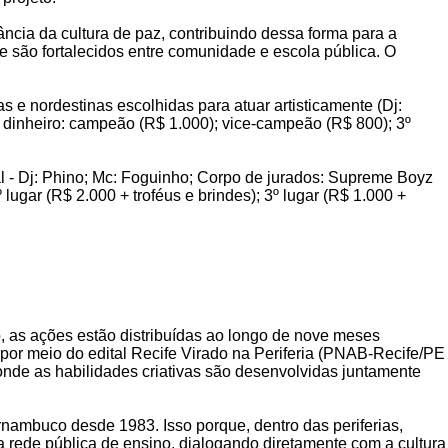
ncia da cultura de paz, contribuindo dessa forma para a
e são fortalecidos entre comunidade e escola pública. O
e nordestinas escolhidas para atuar artisticamente (Dj:
 dinheiro: campeão (R$ 1.000); vice-campeão (R$ 800); 3º
al - Dj: Phino; Mc: Foguinho; Corpo de jurados: Supreme Boyz
lugar (R$ 2.000 + troféus e brindes); 3º lugar (R$ 1.000 +
, as ações estão distribuídas ao longo de nove meses
por meio do edital Recife Virado na Periferia (PNAB-Recife/PE
, onde as habilidades criativas são desenvolvidas juntamente
nambuco desde 1983. Isso porque, dentro das periferias,
a rede pública de ensino, dialogando diretamente com a cultura