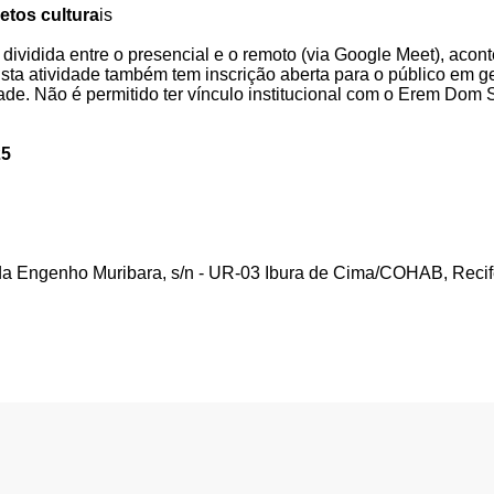
etos cultura
is
é dividida entre o presencial e o remoto (via Google Meet), ac
Esta atividade também tem inscrição aberta para o público em g
e. Não é permitido ter vínculo institucional com o Erem Dom 
25
da Engenho Muribara, s/n - UR-03 Ibura de Cima/COHAB, Reci