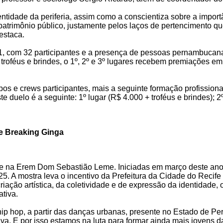
tidade da periferia, assim como a conscientiza sobre a importâ
atrimônio público, justamente pelos laços de pertencimento qu
estaca.
, com 32 participantes e a presença de pessoas pernambucanas 
roféus e brindes, o 1º, 2º e 3º lugares recebem premiações em
pos e crews participantes, mais a seguinte formação profission
duelo é a seguinte: 1º lugar (R$ 4.000 + troféus e brindes); 2º 
e Breaking Ginga
rre na Erem Dom Sebastião Leme. Iniciadas em março deste ano
 A mostra leva o incentivo da Prefeitura da Cidade do Recife 
criação artística, da coletividade e de expressão da identidade
ativa.
p hop, a partir das danças urbanas, presente no Estado de Per
va. E por isso estamos na luta para formar ainda mais jovens d