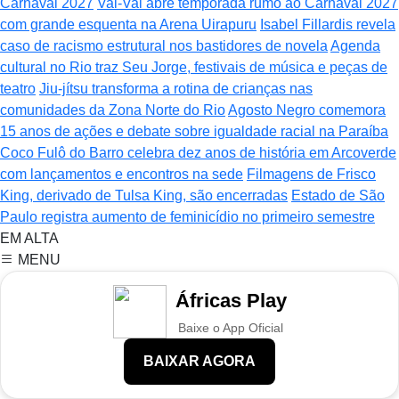
Carnaval 2027
Vai-Vai abre temporada rumo ao Carnaval 2027
com grande esquenta na Arena Uirapuru
Isabel Fillardis revela
caso de racismo estrutural nos bastidores de novela
Agenda
cultural no Rio traz Seu Jorge, festivais de música e peças de
teatro
Jiu-jítsu transforma a rotina de crianças nas
comunidades da Zona Norte do Rio
Agosto Negro comemora
15 anos de ações e debate sobre igualdade racial na Paraíba
Coco Fulô do Barro celebra dez anos de história em Arcoverde
com lançamentos e encontros na sede
Filmagens de Frisco
King, derivado de Tulsa King, são encerradas
Estado de São
Paulo registra aumento de feminicídio no primeiro semestre
EM ALTA
MENU
Áfricas Play
Baixe o App Oficial
BAIXAR AGORA