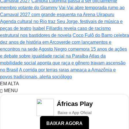
Carnaval 2027
Cantora Ludmilla passa a ser oficialmente
membro votante do Grammy
Vai-Vai abre temporada rumo ao
Carnaval 2027 com grande esquenta na Arena Uirapuru
Agenda cultural no Rio traz Seu Jorge, festivais de música e
peças de teatro
Isabel Fillardis revela caso de racismo
estrutural nos bastidores de novela
Coco Fulô do Barro celebra
dez anos de história em Arcoverde com lançamentos e
encontros na sede
Agosto Negro comemora 15 anos de ações
e debate sobre igualdade racial na Paraíba
Atlas da
mobilidade social aponta que raça e gênero travam ascensão
no Brasil
A corrida por terras raras ameaça a Amazônia e
povos tradicionais, alerta sociólogo
EM ALTA
MENU
Áfricas Play
Baixe o App Oficial
BAIXAR AGORA