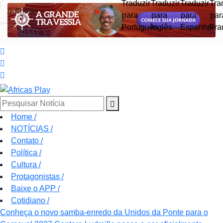
Entrar
Pesquisar Notícia
Home
/
NOTÍCIAS
/
Contato
/
Política
/
Cultura
/
Protagonistas
/
Baixe o APP
/
Cotidiano
/
Conheça o novo samba-enredo da Unidos da Ponte para o