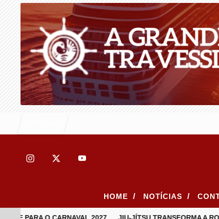
Entrar
/
/
HOME
NOTÍCIAS
CON
 PARA O CARNAVAL 2027
JIU-JÍTSU TRANSFORMA A ROTINA