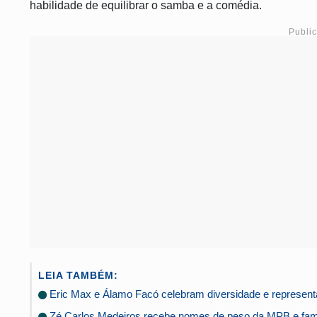
habilidade de equilibrar o samba e a comédia.
Publi
LEIA TAMBÉM:
Eric Max e Álamo Facó celebram diversidade e representa
Zé Carlos Medeiros recebe nomes de peso da MPB e famí