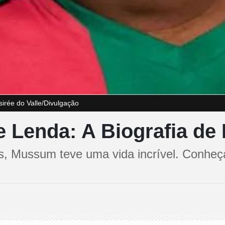
sirée do Valle/Divulgação
e Lenda: A Biografia d
s, Mussum teve uma vida incrível. Conheça