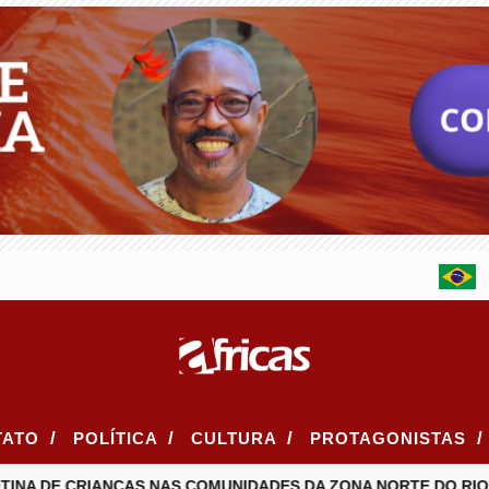
/
/
/
/
TATO
POLÍTICA
CULTURA
PROTAGONISTAS
 DE CRIANÇAS NAS COMUNIDADES DA ZONA NORTE DO RIO
I