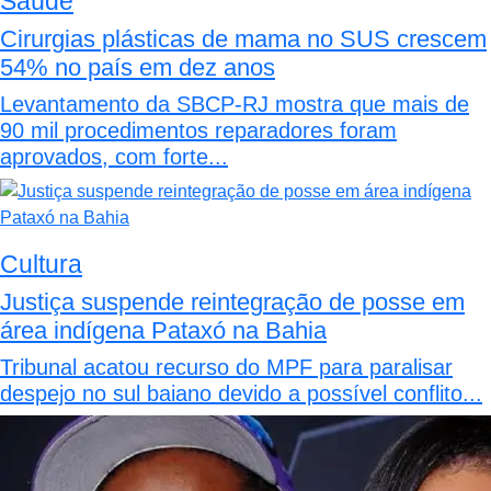
Saúde
Cirurgias plásticas de mama no SUS crescem
54% no país em dez anos
Levantamento da SBCP-RJ mostra que mais de
90 mil procedimentos reparadores foram
aprovados, com forte...
Cultura
Justiça suspende reintegração de posse em
área indígena Pataxó na Bahia
Tribunal acatou recurso do MPF para paralisar
despejo no sul baiano devido a possível conflito...