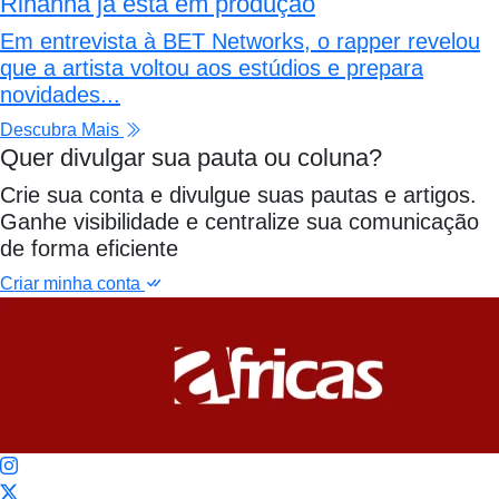
Rihanna já está em produção
Em entrevista à BET Networks, o rapper revelou
que a artista voltou aos estúdios e prepara
novidades...
Descubra Mais
Quer divulgar sua pauta ou coluna?
Crie sua conta e divulgue suas pautas e artigos.
Ganhe visibilidade e centralize sua comunicação
de forma eficiente
Criar minha conta