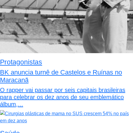
Protagonistas
BK anuncia turnê de Castelos e Ruínas no
Maracanã
O rapper vai passar por seis capitais brasileiras
para celebrar os dez anos de seu emblemático
álbum,...