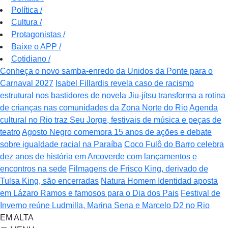
Política
/
Cultura
/
Protagonistas
/
Baixe o APP
/
Cotidiano
/
Conheça o novo samba-enredo da Unidos da Ponte para o
Carnaval 2027
Isabel Fillardis revela caso de racismo
estrutural nos bastidores de novela
Jiu-jítsu transforma a rotina
de crianças nas comunidades da Zona Norte do Rio
Agenda
cultural no Rio traz Seu Jorge, festivais de música e peças de
teatro
Agosto Negro comemora 15 anos de ações e debate
sobre igualdade racial na Paraíba
Coco Fulô do Barro celebra
dez anos de história em Arcoverde com lançamentos e
encontros na sede
Filmagens de Frisco King, derivado de
Tulsa King, são encerradas
Natura Homem Identidad aposta
em Lázaro Ramos e famosos para o Dia dos Pais
Festival de
Inverno reúne Ludmilla, Marina Sena e Marcelo D2 no Rio
EM ALTA