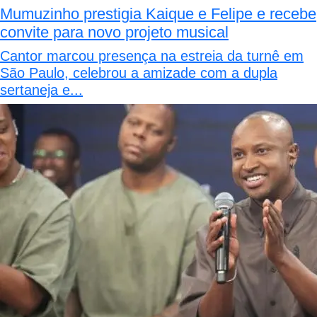
Mumuzinho prestigia Kaique e Felipe e recebe
convite para novo projeto musical
Cantor marcou presença na estreia da turnê em
São Paulo, celebrou a amizade com a dupla
sertaneja e...