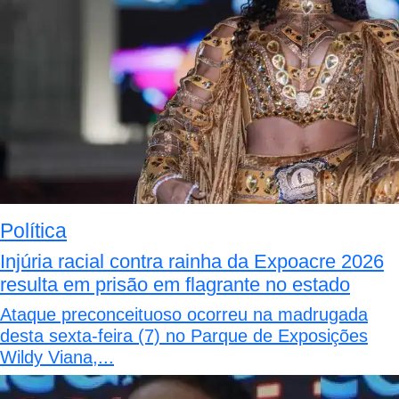
Política
Injúria racial contra rainha da Expoacre 2026
resulta em prisão em flagrante no estado
Ataque preconceituoso ocorreu na madrugada
desta sexta-feira (7) no Parque de Exposições
Wildy Viana,...