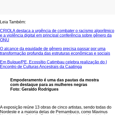
Leia Também:
CRIOLA destaca a urgência de combater o racismo algorítmico
e a violência digital em principal conferência sobre gênero da
ONU
O alcance da equidade de gênero precisa passar por uma
transformação profunda das estruturas econômicas e sociais
Em Buíque/PE, Ecossítio Catimbau celebra realização do I
Encontro de Culturas Ancestrais da Caatinga
Empoderamento é uma das pautas da mostra
com destaque para as mulheres negras
Foto: Geraldo Rodrigues
A exposição reúne 13 obras de cinco artistas, sendo todas do
Nordeste e a maioria delas de Pernambuco, como Mavinus