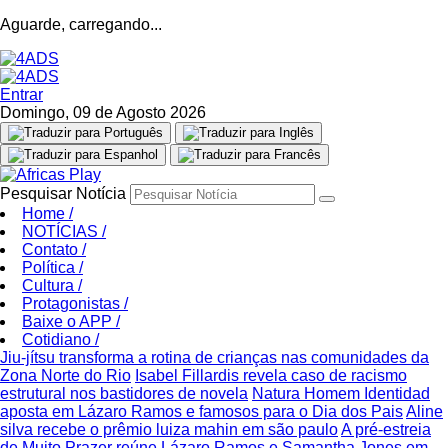
Aguarde, carregando...
Entrar
Domingo, 09 de Agosto 2026
Pesquisar Notícia
Home
/
NOTÍCIAS
/
Contato
/
Política
/
Cultura
/
Protagonistas
/
Baixe o APP
/
Cotidiano
/
Jiu-jítsu transforma a rotina de crianças nas comunidades da
Zona Norte do Rio
Isabel Fillardis revela caso de racismo
estrutural nos bastidores de novela
Natura Homem Identidad
aposta em Lázaro Ramos e famosos para o Dia dos Pais
Aline
silva recebe o prêmio luiza mahin em são paulo
A pré-estreia
de Muito Prazer reúne Lázaro Ramos e Samantha Jones em