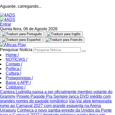
Aguarde, carregando...
Entrar
Quinta-feira, 06 de Agosto 2026
Pesquisar Notícia
Home
/
NOTÍCIAS
/
Contato
/
Política
/
Cultura
/
Protagonistas
/
Baixe o APP
/
Cotidiano
/
Cantora Ludmilla passa a ser oficialmente membro votante do
Grammy
Projeto Pagode Pra Sempre lança DVD inédito com
grandes nomes do pagode romântico
Vai-Vai abre temporada
rumo ao Carnaval 2027 com grande esquenta na Arena
Uirapuru
Conheça o novo samba-enredo da Unidos da Ponte
para o Carnaval 2027
Liberdade religiosa ganha força em