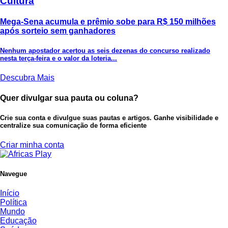
Cultura
Mega-Sena acumula e prêmio sobe para R$ 150 milhões
após sorteio sem ganhadores
Nenhum apostador acertou as seis dezenas do concurso realizado
nesta terça-feira e o valor da loteria...
Descubra Mais
Quer divulgar sua pauta ou coluna?
Crie sua conta e divulgue suas pautas e artigos. Ganhe visibilidade e
centralize sua comunicação de forma eficiente
Criar minha conta
Navegue
Início
Política
Mundo
Educação