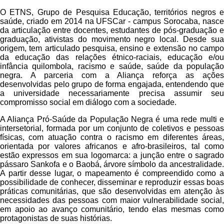
O ETNS, Grupo de Pesquisa Educação, territórios negros e
saúde, criado em 2014 na UFSCar - campus Sorocaba, nasce
da articulação entre docentes, estudantes de pós-graduação e
graduação, ativistas do movimento negro local. Desde sua
origem, tem articulado pesquisa, ensino e extensão no campo
da educação das relações étnico-raciais, educação e/ou
infância quilombola, racismo e saúde, saúde da população
negra. A parceria com a Aliança reforça as ações
desenvolvidas pelo grupo de forma engajada, entendendo que
a universidade necessariamente precisa assumir seu
compromisso social em diálogo com a sociedade.
A Aliança Pró-Saúde da População Negra é uma rede multi e
intersetorial, formada por um conjunto de coletivos e pessoas
físicas, com atuação contra o racismo em diferentes áreas,
orientada por valores africanos e afro-brasileiros, tal como
estão expressos em sua logomarca: a junção entre o sagrado
pássaro Sankofa e o Baobá, árvore símbolo da ancestralidade.
A partir desse lugar, o mapeamento é compreendido como a
possibilidade de conhecer, disseminar e reproduzir essas boas
práticas comunitárias, que são desenvolvidas em atenção às
necessidades das pessoas com maior vulnerabilidade social,
em apoio ao avanço comunitário, tendo elas mesmas como
protagonistas de suas histórias.