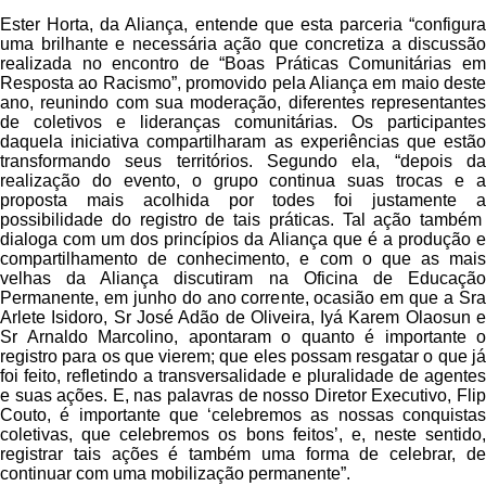
Ester Horta, da Aliança, entende que esta parceria “configura
uma brilhante e necessária ação que concretiza a discussão
realizada no encontro de “Boas Práticas Comunitárias em
Resposta ao Racismo”, promovido pela Aliança em maio deste
ano, reunindo com sua moderação, diferentes representantes
de coletivos e lideranças comunitárias. Os participantes
daquela iniciativa compartilharam as experiências que estão
transformando seus territórios. Segundo ela, “depois da
realização do evento, o grupo continua suas trocas e a
proposta mais acolhida por todes foi justamente a
possibilidade do registro de tais práticas. Tal ação também
dialoga com um dos princípios da Aliança que é a produção e
compartilhamento de conhecimento, e com o que as mais
velhas da Aliança discutiram na Oficina de Educação
Permanente, em junho do ano corrente, ocasião em que a Sra
Arlete Isidoro, Sr José Adão de Oliveira, Iyá Karem Olaosun e
Sr Arnaldo Marcolino, apontaram o quanto é importante o
registro para os que vierem; que eles possam resgatar o que já
foi feito, refletindo a transversalidade e pluralidade de agentes
e suas ações. E, nas palavras de nosso Diretor Executivo, Flip
Couto, é importante que ‘celebremos as nossas conquistas
coletivas, que celebremos os bons feitos’, e, neste sentido,
registrar tais ações é também uma forma de celebrar, de
continuar com uma mobilização permanente”.