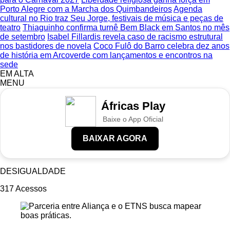
Porto Alegre com a Marcha dos Quimbandeiros
Agenda
cultural no Rio traz Seu Jorge, festivais de música e peças de
teatro
Thiaguinho confirma turnê Bem Black em Santos no mês
de setembro
Isabel Fillardis revela caso de racismo estrutural
nos bastidores de novela
Coco Fulô do Barro celebra dez anos
de história em Arcoverde com lançamentos e encontros na
sede
EM ALTA
MENU
Áfricas Play
Baixe o App Oficial
BAIXAR AGORA
DESIGUALDADE
317
Acessos