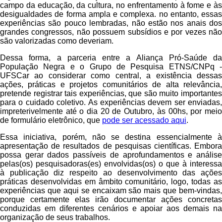
campo da educação, da cultura, no enfrentamento à fome e às
desigualdades de forma ampla e complexa. no entanto, essas
experiências são pouco lembradas, não estão nos anais dos
grandes congressos, não possuem subsídios e por vezes não
são valorizadas como deveriam.
Dessa forma, a parceria entre a Aliança Pró-Saúde da
População Negra e o Grupo de Pesquisa ETNS/CNPq -
UFSCar ao considerar como central, a existência dessas
ações, práticas e projetos comunitários de alta relevância,
pretende registrar tais experiências, que são muito importantes
para o cuidado coletivo. As experiências devem ser enviadas,
impreterivelmente até o dia 20 de Outubro, às 00hs, por meio
de formulário eletrônico, que
pode ser acessado aqui
.
Essa iniciativa, porém, não se destina essencialmente à
apresentação de resultados de pesquisas científicas. Embora
possa gerar dados passíveis de aprofundamentos e análise
pelas(os) pesquisadoras(es) envolvidas(os) o que à interessa
à publicação diz respeito ao desenvolvimento das ações
práticas desenvolvidas em âmbito comunitário, logo, todas as
experiências que aqui se encaixam são mais que bem-vindas,
porque certamente elas irão documentar ações concretas
conduzidas em diferentes cenários e apoiar aos demais na
organização de seus trabalhos.