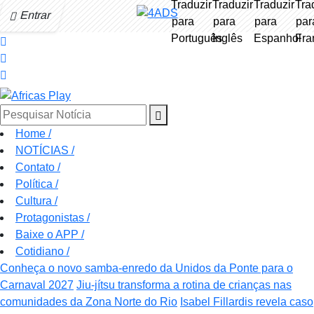
Entrar
Pesquisar Notícia
Home
/
NOTÍCIAS
/
Contato
/
Política
/
Cultura
/
Protagonistas
/
Baixe o APP
/
Cotidiano
/
Conheça o novo samba-enredo da Unidos da Ponte para o
Carnaval 2027
Jiu-jítsu transforma a rotina de crianças nas
comunidades da Zona Norte do Rio
Isabel Fillardis revela caso