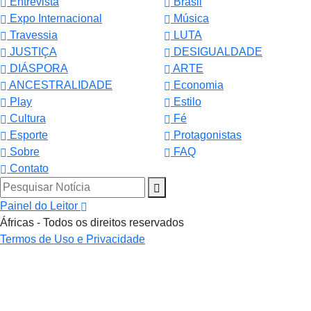
Entrevista
Brasil
Expo Internacional
Música
Travessia
LUTA
JUSTIÇA
DESIGUALDADE
DIÁSPORA
ARTE
ANCESTRALIDADE
Economia
Play
Estilo
Cultura
Fé
Esporte
Protagonistas
Sobre
FAQ
Contato
Pesquisar Notícia
Painel do Leitor
Áfricas - Todos os direitos reservados
Termos de Uso e Privacidade
Termos de Uso e Privacidade