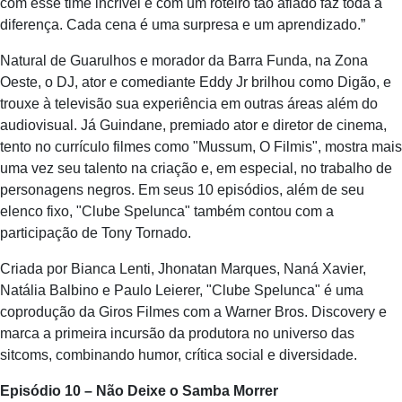
com esse time incrível e com um roteiro tão afiado faz toda a
diferença. Cada cena é uma surpresa e um aprendizado.”
Natural de Guarulhos e morador da Barra Funda, na Zona
Oeste, o DJ, ator e comediante Eddy Jr brilhou como Digão, e
trouxe à televisão sua experiência em outras áreas além do
audiovisual. Já Guindane, premiado ator e diretor de cinema,
tento no currículo filmes como "Mussum, O Filmis", mostra mais
uma vez seu talento na criação e, em especial, no trabalho de
personagens negros. Em seus 10 episódios, além de seu
elenco fixo, "Clube Spelunca" também contou com a
participação de Tony Tornado.
Criada por Bianca Lenti, Jhonatan Marques, Naná Xavier,
Natália Balbino e Paulo Leierer, "Clube Spelunca" é uma
coprodução da Giros Filmes com a Warner Bros. Discovery e
marca a primeira incursão da produtora no universo das
sitcoms, combinando humor, crítica social e diversidade.
Episódio 10 – Não Deixe o Samba Morrer