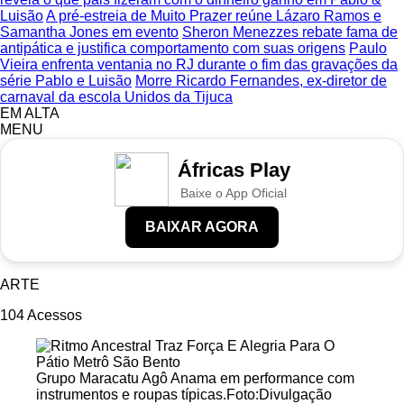
Luisão
A pré-estreia de Muito Prazer reúne Lázaro Ramos e
Samantha Jones em evento
Sheron Menezzes rebate fama de
antipática e justifica comportamento com suas origens
Paulo
Vieira enfrenta ventania no RJ durante o fim das gravações da
série Pablo e Luisão
Morre Ricardo Fernandes, ex-diretor de
carnaval da escola Unidos da Tijuca
EM ALTA
MENU
Áfricas Play
Baixe o App Oficial
BAIXAR AGORA
ARTE
104
Acessos
Grupo Maracatu Agô Anama em performance com
instrumentos e roupas típicas.Foto:Divulgação