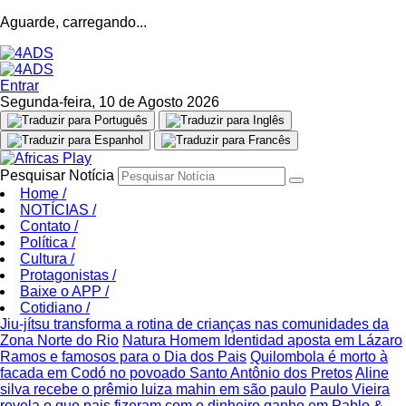
Aguarde, carregando...
Entrar
Segunda-feira, 10 de Agosto 2026
Pesquisar Notícia
Home
/
NOTÍCIAS
/
Contato
/
Política
/
Cultura
/
Protagonistas
/
Baixe o APP
/
Cotidiano
/
Jiu-jítsu transforma a rotina de crianças nas comunidades da
Zona Norte do Rio
Natura Homem Identidad aposta em Lázaro
Ramos e famosos para o Dia dos Pais
Quilombola é morto à
facada em Codó no povoado Santo Antônio dos Pretos
Aline
silva recebe o prêmio luiza mahin em são paulo
Paulo Vieira
revela o que pais fizeram com o dinheiro ganho em Pablo &