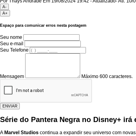
Por
Thays Andrade
Em 19/08/2024 19:42
- Atualizado
- Atl.
10/0
A-
A+
Espaço para comunicar erros nesta postagem
Seu nome
Seu e-mail
Seu Telefone
Mensagem
Máximo 600 caracteres.
ENVIAR
Série do Pantera Negra no Disney+ irá
A
Marvel Studios
continua a expandir seu universo com novas