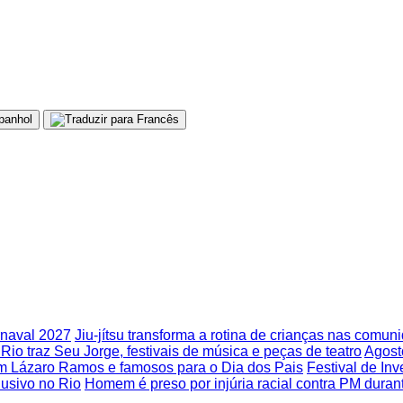
rnaval 2027
Jiu-jítsu transforma a rotina de crianças nas comu
Rio traz Seu Jorge, festivais de música e peças de teatro
Agost
m Lázaro Ramos e famosos para o Dia dos Pais
Festival de In
usivo no Rio
Homem é preso por injúria racial contra PM duran