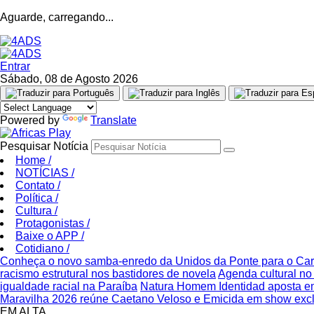
Aguarde, carregando...
Entrar
Sábado, 08 de Agosto 2026
Powered by
Translate
Pesquisar Notícia
Home
/
NOTÍCIAS
/
Contato
/
Política
/
Cultura
/
Protagonistas
/
Baixe o APP
/
Cotidiano
/
Conheça o novo samba-enredo da Unidos da Ponte para o Ca
racismo estrutural nos bastidores de novela
Agenda cultural no 
igualdade racial na Paraíba
Natura Homem Identidad aposta e
Maravilha 2026 reúne Caetano Veloso e Emicida em show excl
EM ALTA