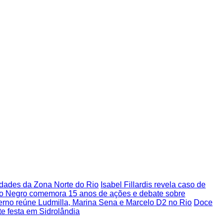
nidades da Zona Norte do Rio
Isabel Fillardis revela caso de
o Negro comemora 15 anos de ações e debate sobre
verno reúne Ludmilla, Marina Sena e Marcelo D2 no Rio
Doce
te festa em Sidrolândia