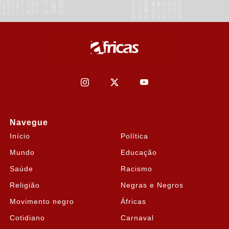
Navegue
Início
Política
Mundo
Educação
Saúde
Racismo
Termos de Uso e Privacidade
Religião
Negras e Negros
Esse site utiliza cookies para melhorar sua experiência
Movimento negro
Áfricas
de navegação. Ao continuar o acesso, entendemos
Cotidiano
Carnaval
que você concorda com nossos Termos de Uso e