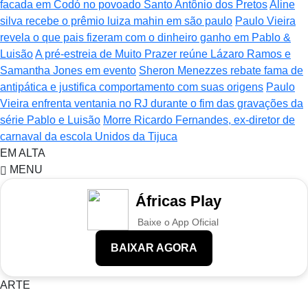
facada em Codó no povoado Santo Antônio dos Pretos
Aline
silva recebe o prêmio luiza mahin em são paulo
Paulo Vieira
revela o que pais fizeram com o dinheiro ganho em Pablo &
Luisão
A pré-estreia de Muito Prazer reúne Lázaro Ramos e
Samantha Jones em evento
Sheron Menezzes rebate fama de
antipática e justifica comportamento com suas origens
Paulo
Vieira enfrenta ventania no RJ durante o fim das gravações da
série Pablo e Luisão
Morre Ricardo Fernandes, ex-diretor de
carnaval da escola Unidos da Tijuca
EM ALTA
MENU
Áfricas Play
Baixe o App Oficial
BAIXAR AGORA
ARTE