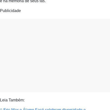
e na memória de seus fãs.
Publicidade
Leia Também:
Eric Max e Álamo Facó celebram diversidade e