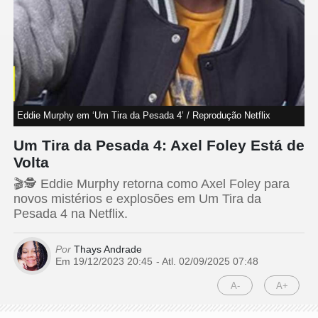
Eddie Murphy em ‘Um Tira da Pesada 4’ / Reprodução Netflix
Um Tira da Pesada 4: Axel Foley Está de
Volta
🎬🕵️ Eddie Murphy retorna como Axel Foley para
novos mistérios e explosões em Um Tira da
Pesada 4 na Netflix.
Por
Thays Andrade
Em 19/12/2023 20:45
- Atl.
02/09/2025 07:48
A-
A+