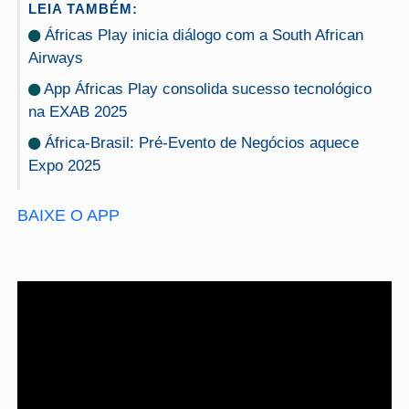
LEIA TAMBÉM:
Áfricas Play inicia diálogo com a South African
Airways
App Áfricas Play consolida sucesso tecnológico
na EXAB 2025
África-Brasil: Pré-Evento de Negócios aquece
Expo 2025
BAIXE O APP