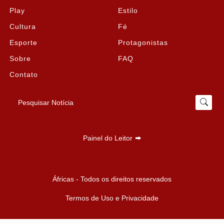
Play
Estilo
Cultura
Fé
Esporte
Protagonistas
Sobre
FAQ
Contato
Pesquisar Notícia
Painel do Leitor
Termos de Uso e Privacidade
Áfricas - Todos os direitos reservados
Esse site utiliza cookies para melhorar sua experiência
de navegação. Ao continuar o acesso, entendemos
Termos de Uso e Privacidade
que você concorda com nossos Termos de Uso e
Privacidade.