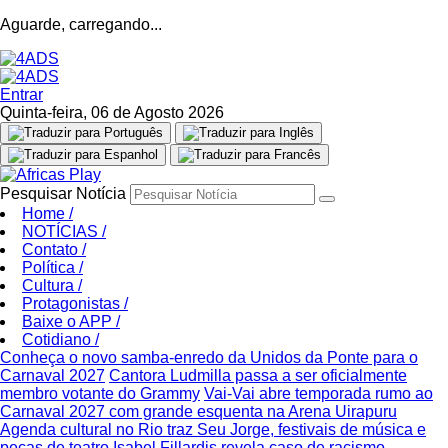
Aguarde, carregando...
Entrar
Quinta-feira, 06 de Agosto 2026
Pesquisar Notícia
Home
/
NOTÍCIAS
/
Contato
/
Política
/
Cultura
/
Protagonistas
/
Baixe o APP
/
Cotidiano
/
Conheça o novo samba-enredo da Unidos da Ponte para o
Carnaval 2027
Cantora Ludmilla passa a ser oficialmente
membro votante do Grammy
Vai-Vai abre temporada rumo ao
Carnaval 2027 com grande esquenta na Arena Uirapuru
Agenda cultural no Rio traz Seu Jorge, festivais de música e
peças de teatro
Isabel Fillardis revela caso de racismo