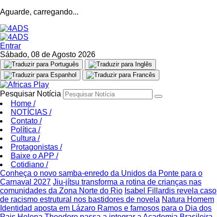
Aguarde, carregando...
Entrar
Sábado, 08 de Agosto 2026
Pesquisar Notícia
Home
/
NOTÍCIAS
/
Contato
/
Política
/
Cultura
/
Protagonistas
/
Baixe o APP
/
Cotidiano
/
Conheça o novo samba-enredo da Unidos da Ponte para o
Carnaval 2027
Jiu-jítsu transforma a rotina de crianças nas
comunidades da Zona Norte do Rio
Isabel Fillardis revela caso
de racismo estrutural nos bastidores de novela
Natura Homem
Identidad aposta em Lázaro Ramos e famosos para o Dia dos
Pais
Helena Theodoro passa a integrar a Academia Brasileira