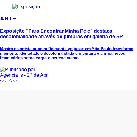
ARTE
Exposição "Para Encontrar Minha Pele" destaca
decolonialidade através de pinturas em galeria de SP
Mostra da artista mineira Dalmoni Lydijusse em São Paulo transforma
memória, identidade e decolonialidade em pintura e afirma novos
imaginários sobre corpo e pertencimento
Agência Is
- 27 de Abr
<<
1
2
>>