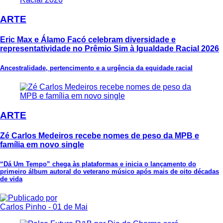
ARTE
Eric Max e Álamo Facó celebram diversidade e
representatividade no Prêmio Sim à Igualdade Racial 2026
Ancestralidade, pertencimento e a urgência da equidade racial
ARTE
Zé Carlos Medeiros recebe nomes de peso da MPB e
família em novo single
“Dá Um Tempo” chega às plataformas e inicia o lançamento do
primeiro álbum autoral do veterano músico após mais de oito décadas
de vida
Carlos Pinho
- 01 de Mai