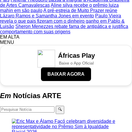
de Artes Carnavalescas
Aline silva recebe o prêmio luiza
mahin em são paulo
A pré-estreia de Muito Prazer reúne
Lázaro Ramos e Samantha Jones em evento
Paulo Vieira
revela o que pais fizeram com o dinheiro ganho em Pablo &
Luisão
Sheron Menezzes rebate fama de antipática e justifica
comportamento com suas origens
EM ALTA
MENU
Áfricas Play
Baixe o App Oficial
BAIXAR AGORA
Em
Notícias
ARTE
🔍