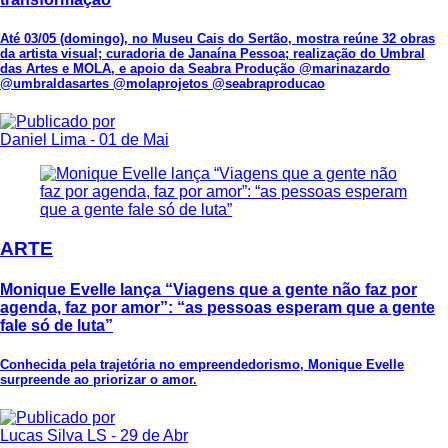
Até 03/05 (domingo), no Museu Cais do Sertão, mostra reúne 32 obras
da artista visual; curadoria de Janaína Pessoa; realização do Umbral
das Artes e MOLA, e apoio da Seabra Produção @marinazardo
@umbraldasartes @molaprojetos @seabraproducao
Daniel Lima
- 01 de Mai
ARTE
Monique Evelle lança “Viagens que a gente não faz por
agenda, faz por amor”: “as pessoas esperam que a gente
fale só de luta”
Conhecida pela trajetória no empreendedorismo, Monique Evelle
surpreende ao priorizar o amor.
Lucas Silva LS
- 29 de Abr