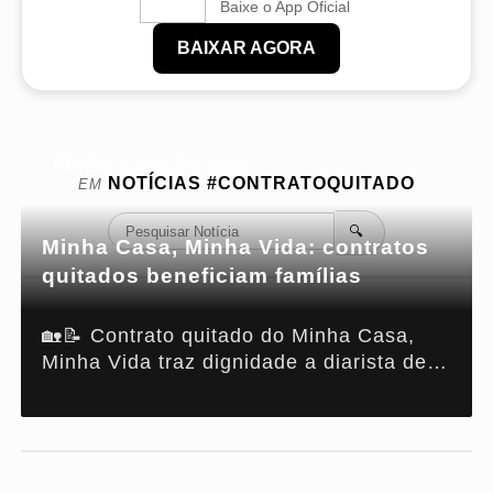
Baixe o App Oficial
BAIXAR AGORA
Diarista conquista casa
NOTÍCIAS
#CONTRATOQUITADO
EM
🔍
Minha Casa, Minha Vida: contratos
quitados beneficiam famílias
🏡📝 Contrato quitado do Minha Casa,
Minha Vida traz dignidade a diarista de
Abaetetuba (PA). Entenda como isso é
possível!