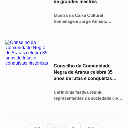
de grandes mestres
Mostra na Caixa Cultural
homenageia Jorge Amado,
Dorival Caymmi e Carybé,
reunindo obras de mais de 45
artistas até dezembro com
entrada gratuita.
Cultura
Conselho da Comunidade
Negra de Araras celebra 35
anos de lutas e conquistas
históricas
Cerimônia festiva reuniu
representantes da sociedade civil
e parlamentares para homenagear
o trabalho contínuo pelo combate
ao preconceito no município.