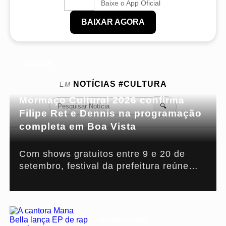
Baixe o App Oficial
BAIXAR AGORA
Cultura
NOTÍCIAS
#CULTURA
EM
Mormaço Cultural 2026 confirma
🔍
Filipe Ret e Dennis na programação
completa em Boa Vista
Com shows gratuitos entre 9 e 20 de
setembro, festival da prefeitura reúne
música, gastronomia, dança e
valorização de artistas regionais.
Protagonistas