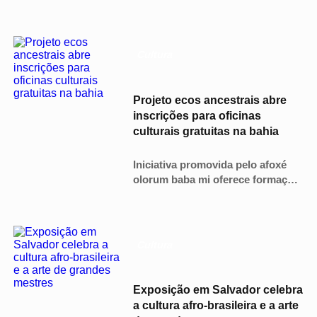
e Ferrugem para ampliar a
programação do evento gratuito
que ocorre em setembro
Cultura
Projeto ecos ancestrais abre
inscrições para oficinas
culturais gratuitas na bahia
Iniciativa promovida pelo afoxé
olorum baba mi oferece formação
em afroculinária, adereços,
capoeira e empoderamento para
pessoas vulneráveis.
Cultura
Exposição em Salvador celebra
a cultura afro-brasileira e a arte