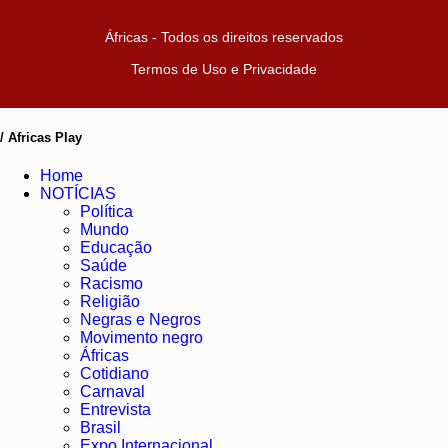
Áfricas - Todos os direitos reservados
Termos de Uso e Privacidade
/ Africas Play
Home
NOTÍCIAS
Política
Mundo
Educação
Saúde
Racismo
Religião
Negras e Negros
Movimento negro
Áfricas
Cotidiano
Carnaval
Entrevista
Brasil
Expo Internacional