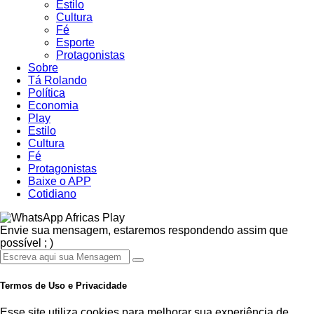
Estilo
Cultura
Fé
Esporte
Protagonistas
Sobre
Tá Rolando
Política
Economia
Play
Estilo
Cultura
Fé
Protagonistas
Baixe o APP
Cotidiano
Africas Play
Envie sua mensagem, estaremos respondendo assim que
possível ; )
Termos de Uso e Privacidade
Esse site utiliza cookies para melhorar sua experiência de