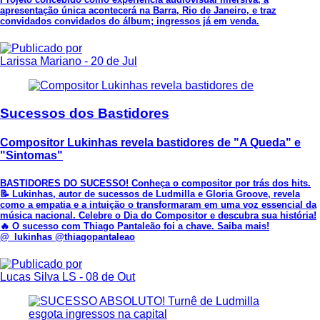
apresentação única acontecerá na Barra, Rio de Janeiro, e traz
convidados convidados do álbum; ingressos já em venda.
Larissa Mariano
- 20 de Jul
Sucessos dos Bastidores
Compositor Lukinhas revela bastidores de "A Queda" e
"Sintomas"
BASTIDORES DO SUCESSO! Conheça o compositor por trás dos hits.
📝 Lukinhas, autor de sucessos de Ludmilla e Gloria Groove, revela
como a empatia e a intuição o transformaram em uma voz essencial da
música nacional. Celebre o Dia do Compositor e descubra sua história!
🔥 O sucesso com Thiago Pantaleão foi a chave. Saiba mais!
@_lukinhas @thiagopantaleao
Lucas Silva LS
- 08 de Out