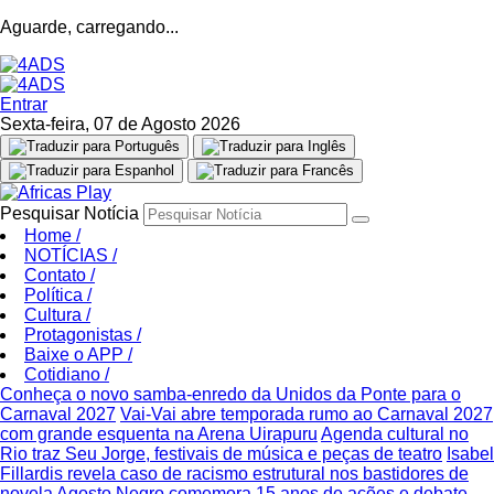
Aguarde, carregando...
Entrar
Sexta-feira, 07 de Agosto 2026
Pesquisar Notícia
Home
/
NOTÍCIAS
/
Contato
/
Política
/
Cultura
/
Protagonistas
/
Baixe o APP
/
Cotidiano
/
Conheça o novo samba-enredo da Unidos da Ponte para o
Carnaval 2027
Vai-Vai abre temporada rumo ao Carnaval 2027
com grande esquenta na Arena Uirapuru
Agenda cultural no
Rio traz Seu Jorge, festivais de música e peças de teatro
Isabel
Fillardis revela caso de racismo estrutural nos bastidores de
novela
Agosto Negro comemora 15 anos de ações e debate