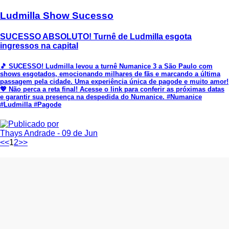
Ludmilla Show Sucesso
SUCESSO ABSOLUTO! Turnê de Ludmilla esgota
ingressos na capital
🎵 SUCESSO! Ludmilla levou a turnê Numanice 3 a São Paulo com
shows esgotados, emocionando milhares de fãs e marcando a última
passagem pela cidade. Uma experiência única de pagode e muito amor!
💖 Não perca a reta final! Acesse o link para conferir as próximas datas
e garantir sua presença na despedida do Numanice. #Numanice
#Ludmilla #Pagode
Thays Andrade
- 09 de Jun
<<
1
2
>>