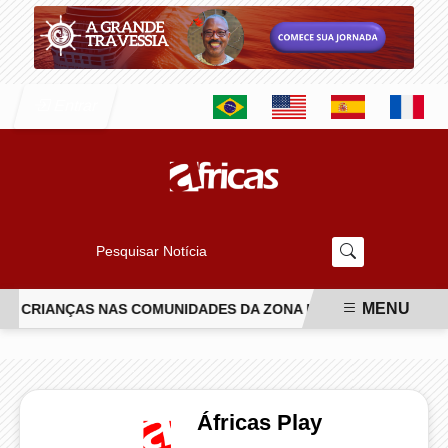
Entrar
Pesquisar Notícia
MENU
 DE CRIANÇAS NAS COMUNIDADES DA ZONA NORTE DO RIO
IS
EM ALTA
Áfricas Play