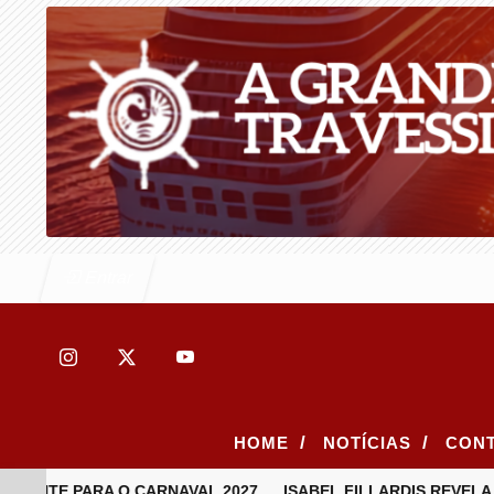
Entrar
/
/
HOME
NOTÍCIAS
CON
PONTE PARA O CARNAVAL 2027
ISABEL FILLARDIS REVELA 