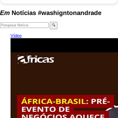
Em
Notícias
#washigntonandrade
🔍
Vídeo