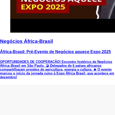
Negócios África-Brasil
África-Brasil: Pré-Evento de Negócios aquece Expo 2025
OPORTUNIDADES DE COOPERAÇÃO! Encontro histórico de Negócios
África–Brasil em São Paulo. 🤝 Delegados de 6 países africanos
compartilharam projetos de agricultura, energia e cultura. 🔥 O evento
marcou o início da jornada rumo à Expo África Brasil, que acontece em
dezembro!