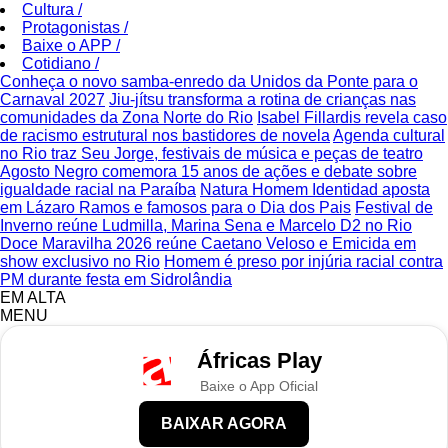
Cultura
/
Protagonistas
/
Baixe o APP
/
Cotidiano
/
Conheça o novo samba-enredo da Unidos da Ponte para o
Carnaval 2027
Jiu-jítsu transforma a rotina de crianças nas
comunidades da Zona Norte do Rio
Isabel Fillardis revela caso
de racismo estrutural nos bastidores de novela
Agenda cultural
no Rio traz Seu Jorge, festivais de música e peças de teatro
Agosto Negro comemora 15 anos de ações e debate sobre
igualdade racial na Paraíba
Natura Homem Identidad aposta
em Lázaro Ramos e famosos para o Dia dos Pais
Festival de
Inverno reúne Ludmilla, Marina Sena e Marcelo D2 no Rio
Doce Maravilha 2026 reúne Caetano Veloso e Emicida em
show exclusivo no Rio
Homem é preso por injúria racial contra
PM durante festa em Sidrolândia
EM ALTA
MENU
Áfricas Play
Baixe o App Oficial
BAIXAR AGORA