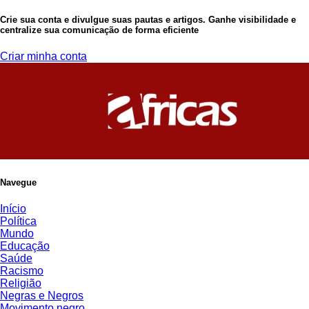
Crie sua conta e divulgue suas pautas e artigos. Ganhe visibilidade e
centralize sua comunicação de forma eficiente
Criar minha conta
Navegue
Início
Política
Mundo
Educação
Saúde
Racismo
Religião
Negras e Negros
Movimento negro