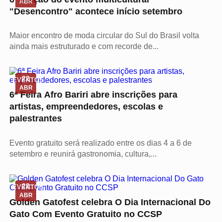
ABR
"Desencontro" acontece início setembro
Maior encontro de moda circular do Sul do Brasil volta
ainda mais estruturado e com recorde de...
22
EVENTOS
ABR
6ª Feira Afro Bariri abre inscrições para
artistas, empreendedores, escolas e
palestrantes
Evento gratuito será realizado entre os dias 4 a 6 de
setembro e reunirá gastronomia, cultura,...
22
EVENTOS
ABR
Golden Gatofest celebra O Dia Internacional Do
Gato Com Evento Gratuito no CCSP