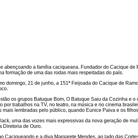
ue abençoando a família caciqueana. Fundador do Cacique de R
 na formação de uma das rodas mais respeitadas do país.
ximo domingo, 21 de junho, a 151ª Feijoada do Cacique de Ramo
oco.
estão os grupos Batuque Bom, O Batuque Saiu da Cozinha e o ca
o por trabalhos na TV, no teatro, na música e no cinema brasil
s mais lembradas pelo público, quando Eunice Paiva e os filhos 
Black, uma das vozes mais expressivas da nova geração de mu
 Diretoria de Ouro.
o Caciqueando e a diva Margarete Mendes, ao lado das Cortes