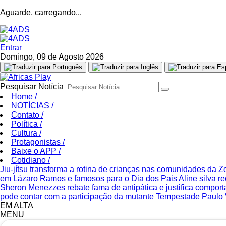
Aguarde, carregando...
Entrar
Domingo, 09 de Agosto 2026
Pesquisar Notícia
Home
/
NOTÍCIAS
/
Contato
/
Política
/
Cultura
/
Protagonistas
/
Baixe o APP
/
Cotidiano
/
Jiu-jítsu transforma a rotina de crianças nas comunidades da 
em Lázaro Ramos e famosos para o Dia dos Pais
Aline silva 
Sheron Menezzes rebate fama de antipática e justifica compor
pode contar com a participação da mutante Tempestade
Paulo 
EM ALTA
MENU