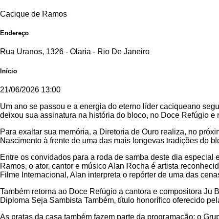
Cacique de Ramos
Endereço
Rua Uranos, 1326 - Olaria - Rio De Janeiro
Início
21/06/2026 13:00
Um ano se passou e a energia do eterno líder caciqueano seg
deixou sua assinatura na história do bloco, no Doce Refúgio e
Para exaltar sua memória, a Diretoria de Ouro realiza, no pró
Nascimento à frente de uma das mais longevas tradições do bl
Entre os convidados para a roda de samba deste dia especial 
Ramos, o ator, cantor e músico Alan Rocha é artista reconhecid
Filme Internacional, Alan interpreta o repórter de uma das cena
Também retorna ao Doce Refúgio a cantora e compositora Ju 
Diploma Seja Sambista Também, título honorífico oferecido pela
As pratas da casa também fazem parte da programação: o Grup