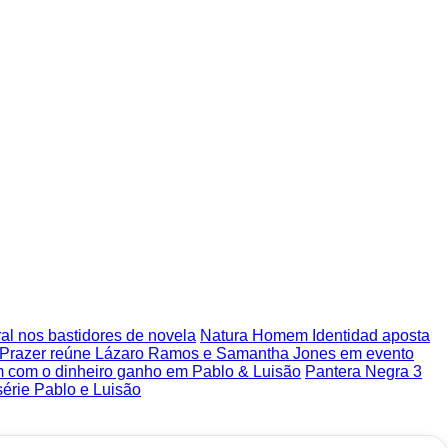
ural nos bastidores de novela
Natura Homem Identidad aposta
to Prazer reúne Lázaro Ramos e Samantha Jones em evento
am com o dinheiro ganho em Pablo & Luisão
Pantera Negra 3
série Pablo e Luisão