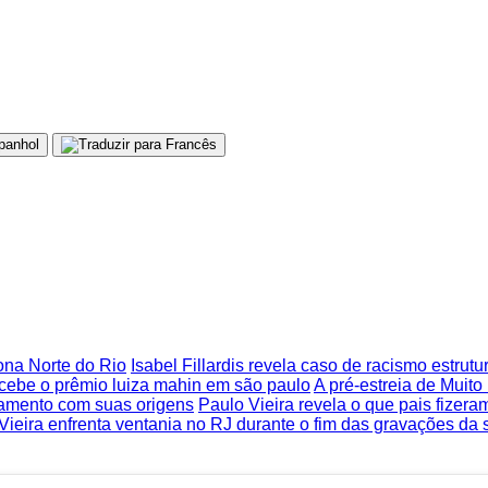
Zona Norte do Rio
Isabel Fillardis revela caso de racismo estrut
recebe o prêmio luiza mahin em são paulo
A pré-estreia de Mui
tamento com suas origens
Paulo Vieira revela o que pais fizer
Vieira enfrenta ventania no RJ durante o fim das gravações da 