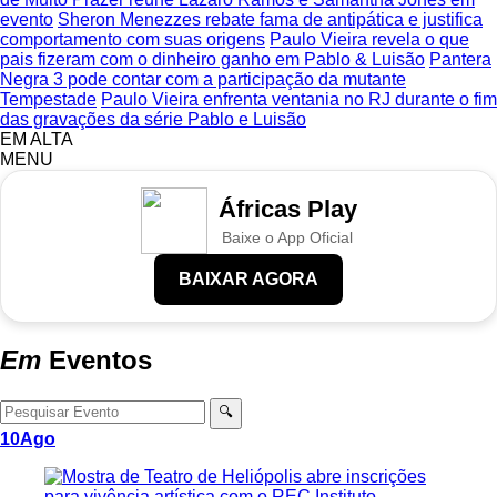
evento
Sheron Menezzes rebate fama de antipática e justifica
comportamento com suas origens
Paulo Vieira revela o que
pais fizeram com o dinheiro ganho em Pablo & Luisão
Pantera
Negra 3 pode contar com a participação da mutante
Tempestade
Paulo Vieira enfrenta ventania no RJ durante o fim
das gravações da série Pablo e Luisão
EM ALTA
MENU
Áfricas Play
Baixe o App Oficial
BAIXAR AGORA
Em
Eventos
🔍
10
Ago