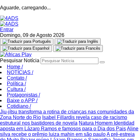
Aguarde, carregando...
Entrar
Domingo, 09 de Agosto 2026
Pesquisar Notícia
Home
/
NOTÍCIAS
/
Contato
/
Política
/
Cultura
/
Protagonistas
/
Baixe o APP
/
Cotidiano
/
Jiu-jítsu transforma a rotina de crianças nas comunidades da
Zona Norte do Rio
Isabel Fillardis revela caso de racismo
estrutural nos bastidores de novela
Natura Homem Identidad
aposta em Lázaro Ramos e famosos para o Dia dos Pais
Aline
silva recebe o prêmio luiza mahin em são paulo
A pré-estreia
de Muito Prazer reúne Lázaro Ramos e Samantha Jones em