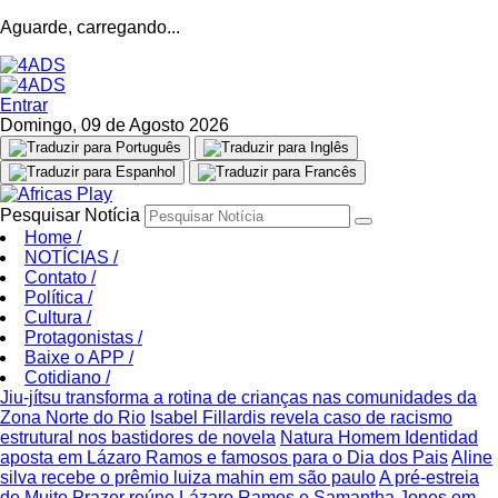
Aguarde, carregando...
Entrar
Domingo, 09 de Agosto 2026
Pesquisar Notícia
Home
/
NOTÍCIAS
/
Contato
/
Política
/
Cultura
/
Protagonistas
/
Baixe o APP
/
Cotidiano
/
Jiu-jítsu transforma a rotina de crianças nas comunidades da
Zona Norte do Rio
Isabel Fillardis revela caso de racismo
estrutural nos bastidores de novela
Natura Homem Identidad
aposta em Lázaro Ramos e famosos para o Dia dos Pais
Aline
silva recebe o prêmio luiza mahin em são paulo
A pré-estreia
de Muito Prazer reúne Lázaro Ramos e Samantha Jones em