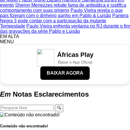
evento
Sheron Menezzes rebate fama de antipática e justifica
comportamento com suas origens
Paulo Vieira revela o que
pais fizeram com o dinheiro ganho em Pablo & Luisão
Pantera
Negra 3 pode contar com a participação da mutante
Tempestade
Paulo Vieira enfrenta ventania no RJ durante o fim
das gravações da série Pablo e Luisão
EM ALTA
MENU
Áfricas Play
Baixe o App Oficial
BAIXAR AGORA
Em
Notas
Esclarecimentos
🔍
Conteúdo não encontrado!