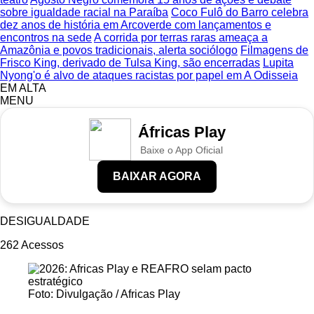
sobre igualdade racial na Paraíba
Coco Fulô do Barro celebra
dez anos de história em Arcoverde com lançamentos e
encontros na sede
A corrida por terras raras ameaça a
Amazônia e povos tradicionais, alerta sociólogo
Filmagens de
Frisco King, derivado de Tulsa King, são encerradas
Lupita
Nyong'o é alvo de ataques racistas por papel em A Odisseia
EM ALTA
MENU
Áfricas Play
Baixe o App Oficial
BAIXAR AGORA
DESIGUALDADE
262
Acessos
Foto: Divulgação / Africas Play