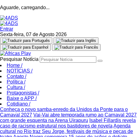
Aguarde, carregando...
Entrar
Sexta-feira, 07 de Agosto 2026
Pesquisar Notícia
Home
/
NOTÍCIAS
/
Contato
/
Política
/
Cultura
/
Protagonistas
/
Baixe o APP
/
Cotidiano
/
Conheça o novo samba-enredo da Unidos da Ponte para o
Carnaval 2027
Vai-Vai abre temporada rumo ao Carnaval 2027
com grande esquenta na Arena Uirapuru
Isabel Fillardis revela
caso de racismo estrutural nos bastidores de novela
Agenda
cultural no Rio traz Seu Jorge, festivais de música e peças de
teatro
Agosto Negro comemora 15 anos de ações e debate