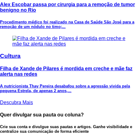
Alex Escobar passa por cirurgia para a remoção de tumor
benigno no Rio
Procedimento médico foi realizado na Casa de Saúde São José para a
remoção de um nódulo no timo;...
Cultura
Filha de Xande de Pilares é mordida em creche e mãe faz
alerta nas redes
A nutricionista Thay Pereira desabafou sobre a agressão vivida pela
pequena Estrela, de apenas 2 anos,...
Descubra Mais
Quer divulgar sua pauta ou coluna?
Crie sua conta e divulgue suas pautas e artigos. Ganhe visibilidade e
centralize sua comunicação de forma eficiente